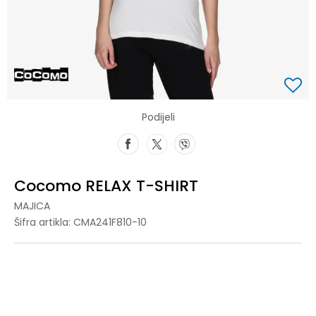
Podijeli
Cocomo RELAX T-SHIRT
MAJICA
Šifra artikla:
CMA241F810-10
XS
XS
S
S
M
M
L
L
XL
XL