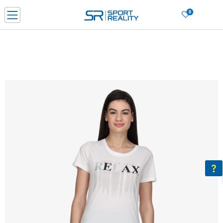
0
PORUČI ONLINE I UŠTEDI
PLAĆANJE NA RATE do 6 mjesečnih rata bez kamate
SAZNAJTE VIŠE
BESPLATNA ISPORUKA u BIH za sve kupovine u vrijednosti preko 99 KM
SAZNAJTE VIŠE
CLICK & COLLECT Platite karticom online i preuzmite u prodavnici po vašem
izboru
SAZNAJTE VIŠE