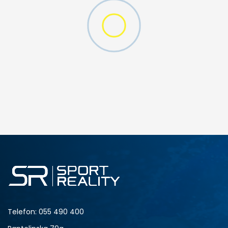
DODAJ U KORPU
MD
3XL
XL
XLT
Telefon:
055 490 400