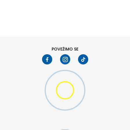
DODAJ U KORPU
XS
SM
MO SWOOSH
POVEŽIMO SE
DODAJ U KORPU
S
M
2XL