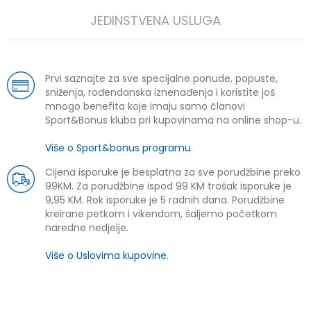
JEDINSTVENA USLUGA
Prvi saznajte za sve specijalne ponude, popuste,
sniženja, rođendanska iznenađenja i koristite još
mnogo benefita koje imaju samo članovi
Sport&Bonus kluba pri kupovinama na online shop-u.
Više o Sport&bonus programu
.
Cijena isporuke je besplatna za sve porudžbine preko
99KM. Za porudžbine ispod 99 KM trošak isporuke je
9,95 KM. Rok isporuke je 5 radnih dana. Porudžbine
kreirane petkom i vikendom, šaljemo početkom
naredne nedjelje.
Više o Uslovima kupovine
.
SLIČNI PROIZVODI