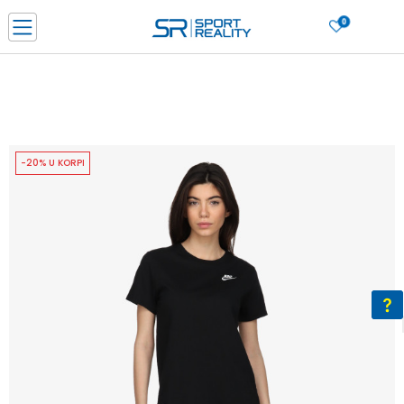
0
PORUČI ONLINE I UŠTEDI
PLAĆANJE NA RATE do 6 mjesečnih rata bez kamate
SAZNAJTE VIŠE
BESPLATNA ISPORUKA u BIH za sve kupovine u vrijednosti preko 99 KM
SAZNAJTE VIŠE
-20% U KORPI
CLICK & COLLECT Platite karticom online i preuzmite u prodavnici po vašem
izboru
SAZNAJTE VIŠE