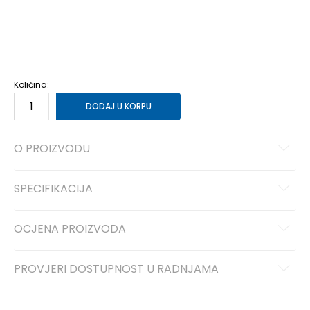
XS
XS
S
S
M
M
L
L
XL
XL
2XL
2XL
Količina:
DODAJ U KORPU
O PROIZVODU
SPECIFIKACIJA
OCJENA PROIZVODA
PROVJERI DOSTUPNOST U RADNJAMA