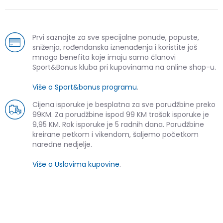
Prvi saznajte za sve specijalne ponude, popuste,
sniženja, rođendanska iznenađenja i koristite još
mnogo benefita koje imaju samo članovi
Sport&Bonus kluba pri kupovinama na online shop-u.
Više o Sport&bonus programu
.
Cijena isporuke je besplatna za sve porudžbine preko
99KM. Za porudžbine ispod 99 KM trošak isporuke je
9,95 KM. Rok isporuke je 5 radnih dana. Porudžbine
kreirane petkom i vikendom, šaljemo početkom
naredne nedjelje.
Više o Uslovima kupovine
.
SLIČNI PROIZVODI