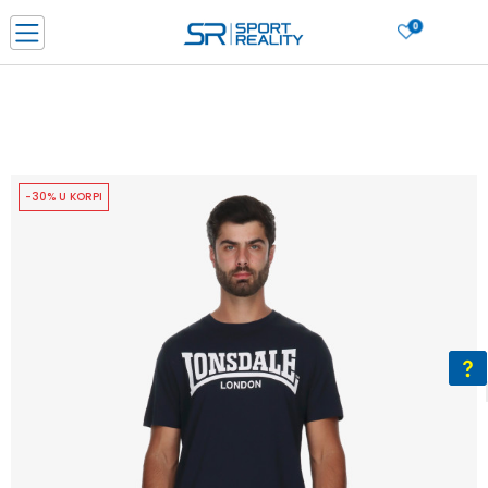
0
PORUČI ONLINE I UŠTEDI
PLAĆANJE NA RATE do 6 mjesečnih rata bez kamate
SAZNAJTE VIŠE
BESPLATNA ISPORUKA u BIH za sve kupovine u vrijednosti preko 99 KM
SAZNAJTE VIŠE
-30% U KORPI
CLICK & COLLECT Platite karticom online i preuzmite u prodavnici po vašem
izboru
SAZNAJTE VIŠE