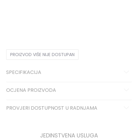
S
S
M
M
L
L
XL
XL
2XL
2XL
PROIZVOD VIŠE NIJE DOSTUPAN
SPECIFIKACIJA
OCJENA PROIZVODA
PROVJERI DOSTUPNOST U RADNJAMA
JEDINSTVENA USLUGA