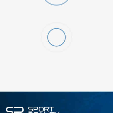
MO SWOOSH
DODAJ U KORPU
S
M
2XL