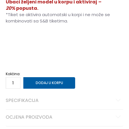
Ubaci željeni model u korpu i aktiviraj
–
20%
popusta.
*Tiket se aktivira automatski u korpi i ne može se
kombinovati sa S&B tiketima.
16Y
15-16g.
6Y
5-6g.
8Y
7-8g.
10Y
9-10g.
12Y
11-12g.
14Y
13-14g.
Količina:
DODAJ U KORPU
SPECIFIKACIJA
OCJENA PROIZVODA