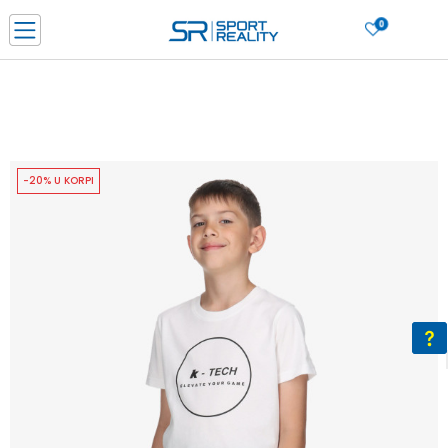
0
PORUČI ONLINE I UŠTEDI
PLAĆANJE NA RATE do 6 mjesečnih rata bez kamate
SAZNAJTE VIŠE
BESPLATNA ISPORUKA u BIH za sve kupovine u vrijednosti preko 99 KM
SAZNAJTE VIŠE
-20% U KORPI
CLICK & COLLECT Platite karticom online i preuzmite u prodavnici po vašem
izboru
SAZNAJTE VIŠE