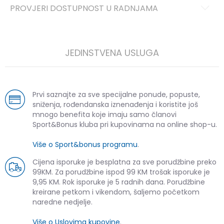
PROVJERI DOSTUPNOST U RADNJAMA
JEDINSTVENA USLUGA
Prvi saznajte za sve specijalne ponude, popuste,
sniženja, rođendanska iznenađenja i koristite još
mnogo benefita koje imaju samo članovi
Sport&Bonus kluba pri kupovinama na online shop-u.
Više o Sport&bonus programu
.
Cijena isporuke je besplatna za sve porudžbine preko
99KM. Za porudžbine ispod 99 KM trošak isporuke je
9,95 KM. Rok isporuke je 5 radnih dana. Porudžbine
kreirane petkom i vikendom, šaljemo početkom
naredne nedjelje.
Više o Uslovima kupovine
.