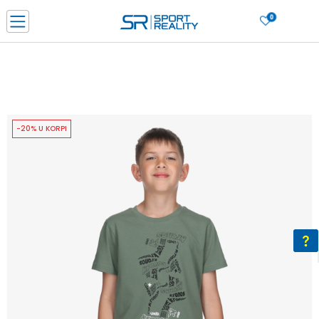
0
PORUČI ONLINE I UŠTEDI
PLAĆANJE NA RATE do 6 mjesečnih rata bez kamate
SAZNAJTE VIŠE
BESPLATNA ISPORUKA u BIH za sve kupovine u vrijednosti preko 99 KM
SAZNAJTE VIŠE
-20% U KORPI
CLICK & COLLECT Platite karticom online i preuzmite u prodavnici po vašem
izboru
SAZNAJTE VIŠE