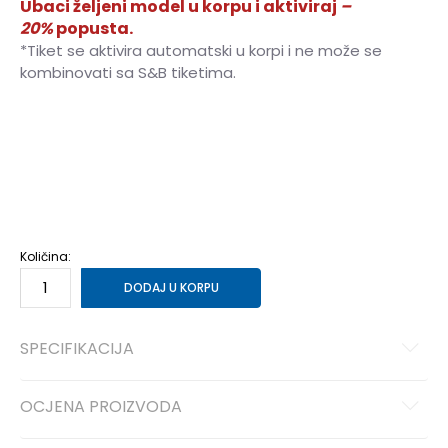
Ubaci željeni model u korpu i aktiviraj
–
20%
popusta.
*Tiket se aktivira automatski u korpi i ne može se
kombinovati sa S&B tiketima.
16Y
15-16g.
6Y
5-6g.
8Y
7-8g.
10Y
9-10g.
12Y
11-12g.
14Y
13-14g.
Količina:
DODAJ U KORPU
SPECIFIKACIJA
OCJENA PROIZVODA