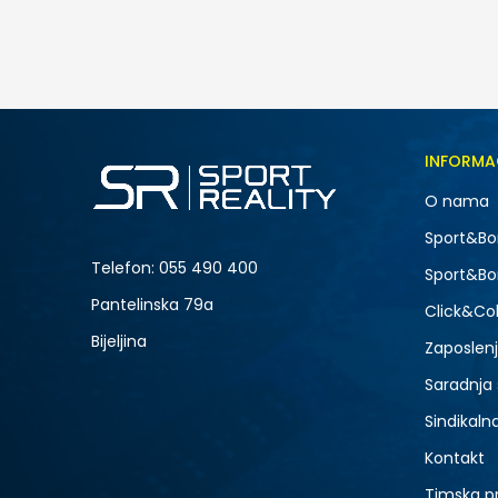
55,00
BAM
Veličina
INFORMA
LG
O nama
XL
NOVO
Sport&Bo
Telefon:
055 490 400
Sport&Bo
Pantelinska 79a
Click&Col
Bijeljina
Zaposlen
Saradnja
Sindikaln
Kontakt
Timska p