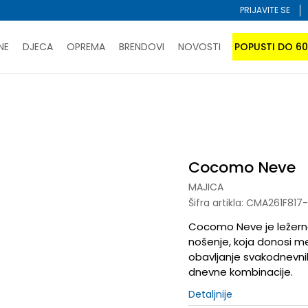
PRIJAVITE SE
NE
DJECA
OPREMA
BRENDOVI
NOVOSTI
POPUSTI DO 6
PORUČI ONLINE I UŠTEDI
ĆANJE NA RATE do 6 mjesečnih rata bez kamate
SAZNAJTE 
mo Neve
SPORUKA u BIH za sve kupovine u vrijednosti preko 99 KM
atite karticom online i preuzmite u prodavnici po vašem 
Cocomo Neve
MAJICA
Šifra artikla:
CMA261F817-
Cocomo Neve je ležern
nošenje, koja donosi m
obavljanje svakodnevnih 
dnevne kombinacije.
Detaljnije