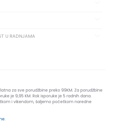
ST U RADNJAMA
platna za sve porudžbine preko 99KM. Za porudžbine
ruke je 9,95 KM. Rok isporuke je 5 radnih dana.
etkom i vikendom, šaljemo početkom naredne
ine
.