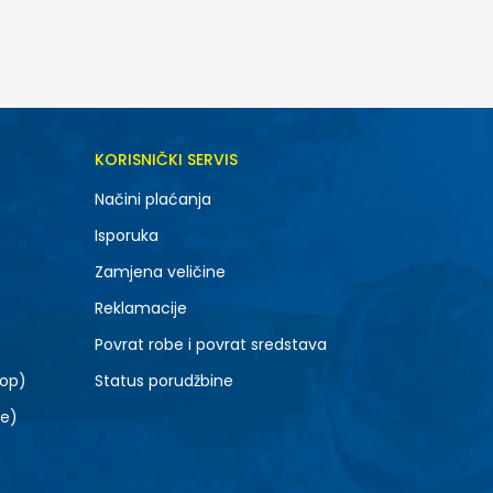
DODAJ U KORPU
KORISNIČKI SERVIS
SM
Načini plaćanja
Isporuka
Zamjena veličine
Reklamacije
Povrat robe i povrat sredstava
top)
Status porudžbine
le)