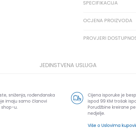
SPECIFIKACIJA
OCJENA PROIZVODA
PROVJERI DOSTUPNO
JEDINSTVENA USLUGA
ste, sniženja, rođendanska
Cijena isporuke je bes
oje imaju samo članovi
ispod 99 KM trošak ispo
 shop-u.
Porudžbine kreirane p
nedjelje.
Više o Uslovima kupov