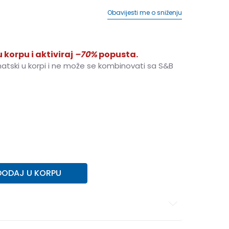
Obavijesti me o sniženju
 korpu i aktiviraj
–70%
popusta.
matski u korpi i ne može se kombinovati sa S&B
XL
XL
DODAJ U KORPU