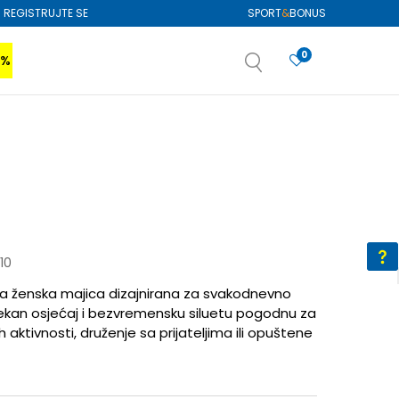
REGISTRUJTE SE
SPORT
&
BONUS
0
0%
VIŠE
SAZNAJTE VIŠE
izboru
SAZNAJTE VIŠE
10
a ženska majica dizajnirana za svakodnevno
ekan osjećaj i bezvremensku siluetu pogodnu za
aktivnosti, druženje sa prijateljima ili opuštene