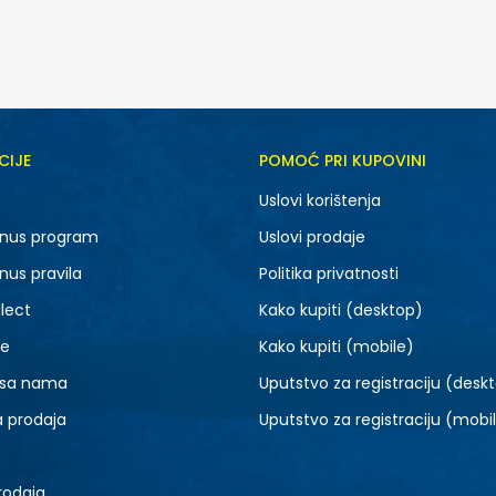
CIJE
POMOĆ PRI KUPOVINI
MD
XS
Uslovi korištenja
nus program
Uslovi prodaje
nus pravila
Politika privatnosti
lect
Kako kupiti (desktop)
je
Kako kupiti (mobile)
 sa nama
Uputstvo za registraciju (desk
a prodaja
Uputstvo za registraciju (mobi
rodaja