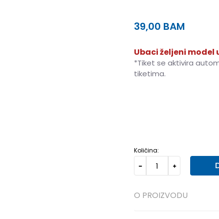
39,00
BAM
Ubaci željeni model u
*Tiket se aktivira auto
tiketima.
XS
XS
S
S
M
M
L
L
Količina:
O PROIZVODU