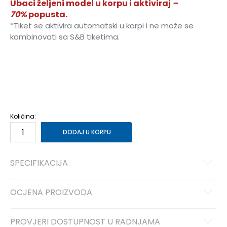
Ubaci željeni model u korpu i aktiviraj
–
70%
popusta.
*Tiket se aktivira automatski u korpi i ne može se
kombinovati sa S&B tiketima.
XS
XS
S
S
M
M
L
L
XL
XL
Količina:
DODAJ U KORPU
SPECIFIKACIJA
OCJENA PROIZVODA
PROVJERI DOSTUPNOST U RADNJAMA