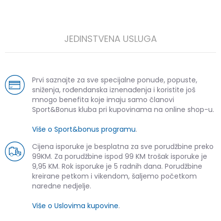
JEDINSTVENA USLUGA
Prvi saznajte za sve specijalne ponude, popuste,
sniženja, rođendanska iznenađenja i koristite još
mnogo benefita koje imaju samo članovi
Sport&Bonus kluba pri kupovinama na online shop-u.
Više o Sport&bonus programu
.
Cijena isporuke je besplatna za sve porudžbine preko
99KM. Za porudžbine ispod 99 KM trošak isporuke je
9,95 KM. Rok isporuke je 5 radnih dana. Porudžbine
kreirane petkom i vikendom, šaljemo početkom
naredne nedjelje.
Više o Uslovima kupovine
.