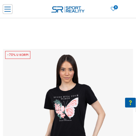
0
PORUČI ONLINE I UŠTEDI
PLAĆANJE NA RATE do 6 mjesečnih rata bez kamate
SAZNAJTE VIŠE
BESPLATNA ISPORUKA u BIH za sve kupovine u vrijednosti preko 99 KM
SAZNAJTE VIŠE
-70% U KORPI
CLICK & COLLECT Platite karticom online i preuzmite u prodavnici po vašem
izboru
SAZNAJTE VIŠE