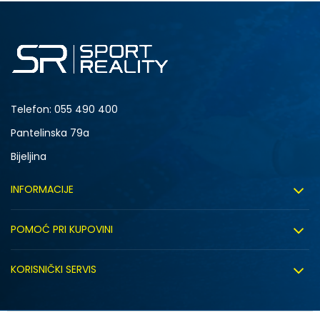
S
M
2XL
Telefon:
055 490 400
Pantelinska 79a
Bijeljina
INFORMACIJE
O nama
POMOĆ PRI KUPOVINI
Sport&Bonus program
Uslovi korištenja
Sport&Bonus pravila
KORISNIČKI SERVIS
Uslovi prodaje
Click&Collect
Načini plaćanja
Politika privatnosti
Zaposlenje