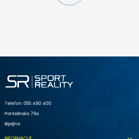
DODAJ U KORPU
S
M
2XL
Telefon:
055 490 400
Pantelinska 79a
Bijeljina
INFORMACIJE