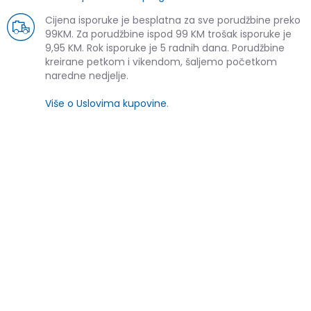
Cijena isporuke je besplatna za sve porudžbine preko
99KM. Za porudžbine ispod 99 KM trošak isporuke je
9,95 KM. Rok isporuke je 5 radnih dana. Porudžbine
kreirane petkom i vikendom, šaljemo početkom
naredne nedjelje.
Više o Uslovima kupovine
.
SLIČNI PROIZVODI