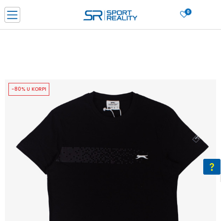
0
PORUČI ONLINE I UŠTEDI
PLAĆANJE NA RATE do 6 mjesečnih rata bez kamate
SAZNAJTE VIŠE
BESPLATNA ISPORUKA u BIH za sve kupovine u vrijednosti preko 99 KM
SAZNAJTE VIŠE
-80% U KORPI
CLICK & COLLECT Platite karticom online i preuzmite u prodavnici po vašem
izboru
SAZNAJTE VIŠE