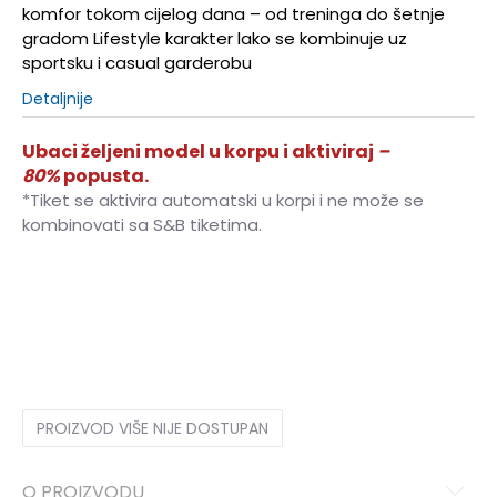
komfor tokom cijelog dana – od treninga do šetnje
gradom Lifestyle karakter lako se kombinuje uz
sportsku i casual garderobu
Detaljnije
Ubaci željeni model u korpu i aktiviraj
–
80%
popusta.
*Tiket se aktivira automatski u korpi i ne može se
kombinovati sa S&B tiketima.
3XL
3XL
S
S
M
M
L
L
XL
XL
2XL
2XL
PROIZVOD VIŠE NIJE DOSTUPAN
O PROIZVODU