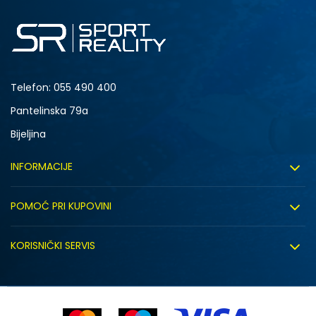
Telefon:
055 490 400
Pantelinska 79a
Bijeljina
INFORMACIJE
O nama
POMOĆ PRI KUPOVINI
Sport&Bonus program
Uslovi korištenja
Sport&Bonus pravila
KORISNIČKI SERVIS
Uslovi prodaje
Click&Collect
Načini plaćanja
Politika privatnosti
Zaposlenje
Isporuka
Kako kupiti (desktop)
Saradnja sa nama