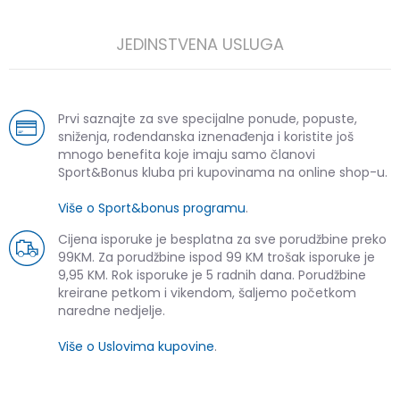
JEDINSTVENA USLUGA
Prvi saznajte za sve specijalne ponude, popuste,
sniženja, rođendanska iznenađenja i koristite još
mnogo benefita koje imaju samo članovi
Sport&Bonus kluba pri kupovinama na online shop-u.
Više o Sport&bonus programu
.
Cijena isporuke je besplatna za sve porudžbine preko
99KM. Za porudžbine ispod 99 KM trošak isporuke je
9,95 KM. Rok isporuke je 5 radnih dana. Porudžbine
kreirane petkom i vikendom, šaljemo početkom
naredne nedjelje.
Više o Uslovima kupovine
.