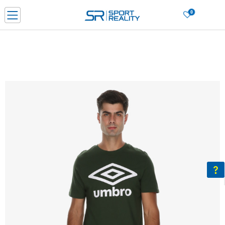
0
PORUČI ONLINE I UŠTEDI
PLAĆANJE NA RATE do 6 mjesečnih rata bez kamate
SAZNAJTE VIŠE
BESPLATNA ISPORUKA u BIH za sve kupovine u vrijednosti preko 99 KM
SAZNAJTE VIŠE
CLICK & COLLECT Platite karticom online i preuzmite u prodavnici po vašem
izboru
SAZNAJTE VIŠE