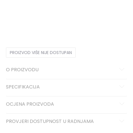
3XL
3XL
S
S
M
M
L
L
XL
XL
2XL
2XL
PROIZVOD VIŠE NIJE DOSTUPAN
O PROIZVODU
SPECIFIKACIJA
OCJENA PROIZVODA
PROVJERI DOSTUPNOST U RADNJAMA