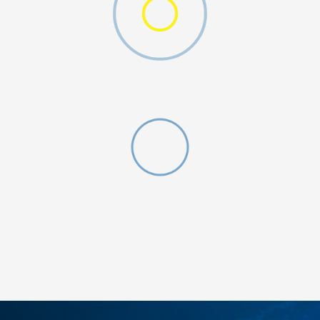
DODAJ U KORPU
M
L