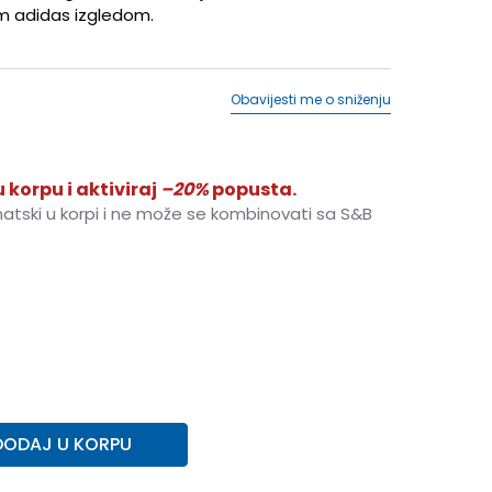
im adidas izgledom.
Obavijesti me o sniženju
 korpu i aktiviraj
–20%
popusta.
matski u korpi i ne može se kombinovati sa S&B
152
11-12g.
164
13-14g.
176
15-16g.
DODAJ U KORPU