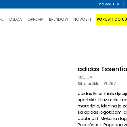
PRIJAVITE SE
NE
DJECA
OPREMA
BRENDOVI
NOVOSTI
POPUSTI DO 6
PORUČI ONLINE I UŠTEDI
ĆANJE NA RATE do 6 mjesečnih rata bez kamate
SAZNAJTE 
s Essentials
SPORUKA u BIH za sve kupovine u vrijednosti preko 99 KM
atite karticom online i preuzmite u prodavnici po vašem 
adidas Essentia
MAJICA
Šifra artikla:
JY0297
adidas Essentials dječi
sportski stil uz maksim
materijala, idealna je z
sa adidas logotipom lako
Udobnost: Mekana i laga
Praktičnost: Pogodna za