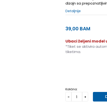
dizajn sa prepoznatljiv
Detaljnije
39,00
BAM
Ubaci željeni model u
*Tiket se aktivira auto
tiketima.
128
7-8g.
140
9-10g.
Količina: