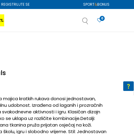
REGISTRUJTE SE
SPORT
&
BONUS
0
0%
VIŠE
SAZNAJTE VIŠE
izboru
SAZNAJTE VIŠE
ls
ja majica kratkih rukava donosi jednostavan,
alnu udobnost. Izrađena od laganih i prozračnih
a svakodnevne aktivnosti i igru. Klasičan dizajn
 se uklapa uz različite kombinacije.Detalji:
na tkanina pruža prijatan osjećaj na koži.
 školu, igru i slobodno vrijeme. Stil: Jednostavan