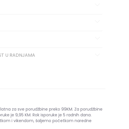
ST U RADNJAMA
platna za sve porudžbine preko 99KM. Za porudžbine
ruke je 9,95 KM. Rok isporuke je 5 radnih dana.
etkom i vikendom, šaljemo početkom naredne