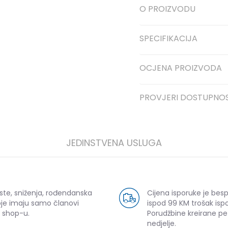
O PROIZVODU
SPECIFIKACIJA
OCJENA PROIZVODA
PROVJERI DOSTUPNO
JEDINSTVENA USLUGA
ste, sniženja, rođendanska
Cijena isporuke je bes
oje imaju samo članovi
ispod 99 KM trošak ispo
 shop-u.
Porudžbine kreirane p
nedjelje.