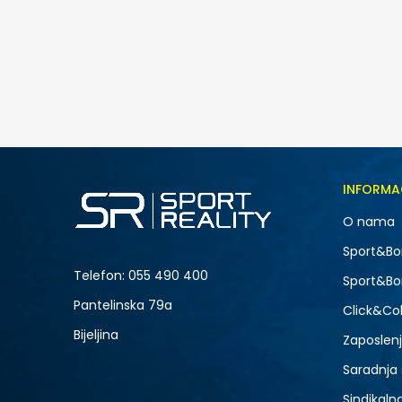
Under Armour UA Rival Core SS
55,00
BAM
Veličina
INFORMA
LG
O nama
XL
NOVO
Sport&Bo
Telefon:
055 490 400
Sport&Bo
Pantelinska 79a
Click&Col
Bijeljina
Zaposlen
Saradnja
Sindikaln