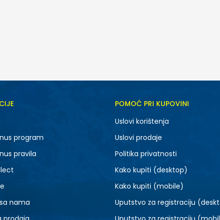
CIJE
POMOĆ PRI KUPOVINI
MD
XS
Uslovi korištenja
nus program
Uslovi prodaje
nus pravila
Politika privatnosti
lect
Kako kupiti (desktop)
je
Kako kupiti (mobile)
 sa nama
Uputstvo za registraciju (desk
a prodaja
Uputstvo za registraciju (mobi