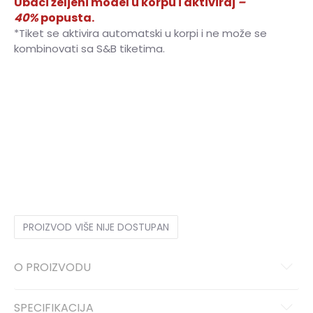
Ubaci željeni model u korpu i aktiviraj
–
40%
popusta.
*Tiket se aktivira automatski u korpi i ne može se
kombinovati sa S&B tiketima.
3XL
3XL
XS
XS
S
S
ST
ST
MT
MT
M
M
L
L
LT
LT
XL
XL
XLT
XLT
2XLT
2XLT
2XL
2XL
3XLT
3XLT
4XL
4XL
4XLT
4XLT
PROIZVOD VIŠE NIJE DOSTUPAN
O PROIZVODU
SPECIFIKACIJA