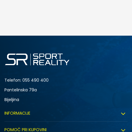
DODAJ U KORPU
S
M
2XL
Telefon:
055 490 400
Pantelinska 79a
Bijeljina
INFORMACIJE
O nama
POMOĆ PRI KUPOVINI