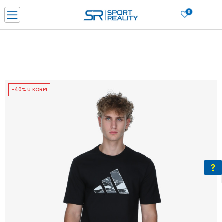
0
PORUČI ONLINE I UŠTEDI
PLAĆANJE NA RATE do 6 mjesečnih rata bez kamate
SAZNAJTE VIŠE
BESPLATNA ISPORUKA u BIH za sve kupovine u vrijednosti preko 99 KM
SAZNAJTE VIŠE
-40% U KORPI
CLICK & COLLECT Platite karticom online i preuzmite u prodavnici po vašem
izboru
SAZNAJTE VIŠE