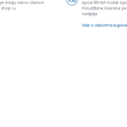
oje imaju samo članovi
ispod 99 KM trošak ispo
 shop-u.
Porudžbine kreirane p
nedjelje.
Više o Uslovima kupov
ijeli
SLIČNI PROIZVODI