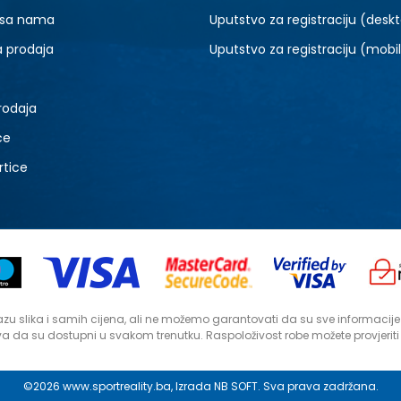
 sa nama
Uputstvo za registraciju (desk
a prodaja
Uputstvo za registraciju (mobi
rodaja
ce
rtice
zu slika i samih cijena, ali ne možemo garantovati da su sve informacije ko
a da su dostupni u svakom trenutku. Raspoloživost robe možete provjerit
©2026
www.sportreality.ba
, Izrada
NB SOFT
. Sva prava zadržana.