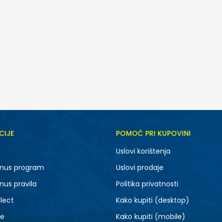
CIJE
POMOĆ PRI KUPOVINI
MD
XS
Uslovi korištenja
nus program
Uslovi prodaje
nus pravila
Politika privatnosti
lect
Kako kupiti (desktop)
je
Kako kupiti (mobile)