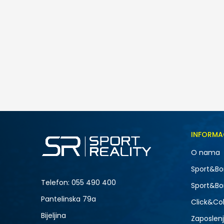
Under Armour UA Rival Core SS
55,00
BAM
Veličina
INFORMA
LG
O nama
XL
NOVO
Sport&Bo
Telefon:
055 490 400
Sport&Bo
Pantelinska 79a
Click&Col
Bijeljina
Zaposlen