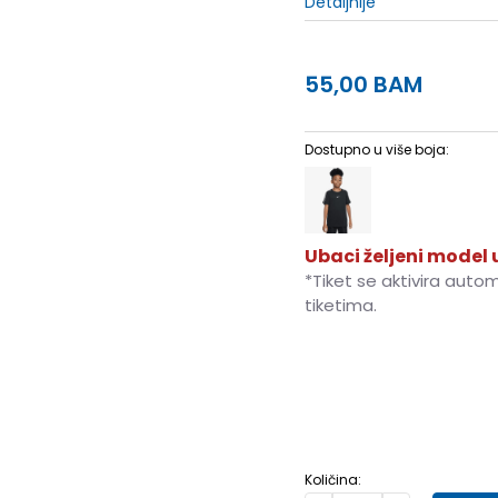
Detaljnije
55,00
BAM
Dostupno u više boja:
Ubaci željeni model u
*Tiket se aktivira auto
tiketima.
XS
7-8g.
S
9-10g.
M
Količina: