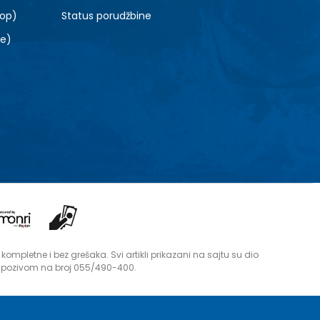
top)
Status porudžbine
le)
mpletne i bez grešaka. Svi artikli prikazani na sajtu su dio
i pozivom na broj 055/490-400.