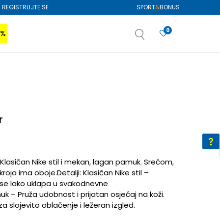
REGISTRUJTE SE
SPORT
&
BONUS
0
0%
VIŠE
SAZNAJTE VIŠE
izboru
SAZNAJTE VIŠE
r
lasičan Nike stil i mekan, lagan pamuk. Srećom,
ja ima oboje.Detalji: Klasičan Nike stil –
ji se lako uklapa u svakodnevne
 – Pruža udobnost i prijatan osjećaj na koži.
a slojevito oblačenje i ležeran izgled.