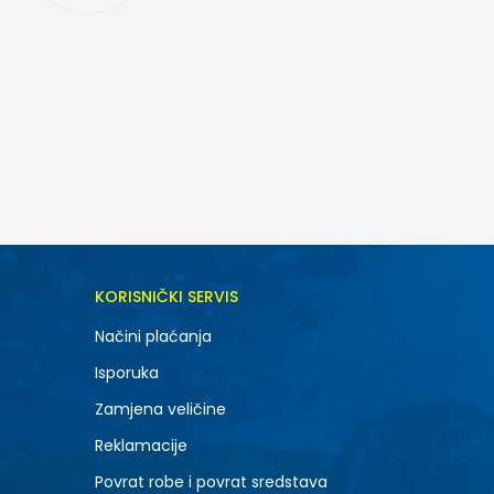
DODAJ U KORPU
KORISNIČKI SERVIS
SM
Načini plaćanja
Isporuka
Zamjena veličine
Reklamacije
Povrat robe i povrat sredstava