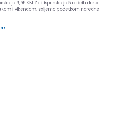
ruke je 9,95 KM. Rok isporuke je 5 radnih dana.
etkom i vikendom, šaljemo početkom naredne
ine
.