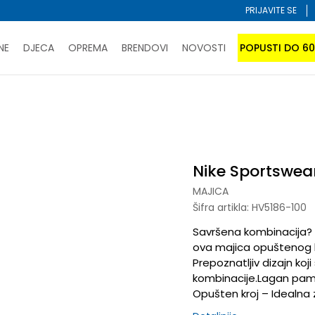
PRIJAVITE SE
NE
DJECA
OPREMA
BRENDOVI
NOVOSTI
POPUSTI DO 6
PORUČI ONLINE I UŠTEDI
ĆANJE NA RATE do 6 mjesečnih rata bez kamate
SAZNAJTE 
Sportswear
SPORUKA u BIH za sve kupovine u vrijednosti preko 99 KM
atite karticom online i preuzmite u prodavnici po vašem 
Nike Sportswea
MAJICA
Šifra artikla:
HV5186-100
Savršena kombinacija? K
ova majica opuštenog kro
Prepoznatljiv dizajn ko
kombinacije.Lagan pamuk
Opušten kroj – Idealna z