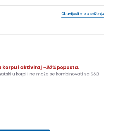
Obavijesti me o sniženju
 korpu i aktiviraj
–30%
popusta.
matski u korpi i ne može se kombinovati sa S&B
11-12g.
L
12-13g.
XL
14-15g.