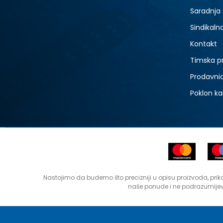
Saradnja
Sindikaln
Kontakt
Timska p
Prodavni
Poklon ka
Nastojimo da budemo što precizniji u opisu proizvoda, prika
naše ponude i ne podrazumijev