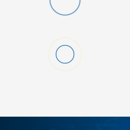
MO SWOOSH
DODAJ U KORPU
S
M