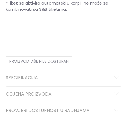
*Tiket se aktivira automatski u korpi i ne može se
kombinovati sa S&B tiketima.
XS
XS
S
S
M
M
L
L
XL
XL
PROIZVOD VIŠE NIJE DOSTUPAN
SPECIFIKACIJA
OCJENA PROIZVODA
PROVJERI DOSTUPNOST U RADNJAMA