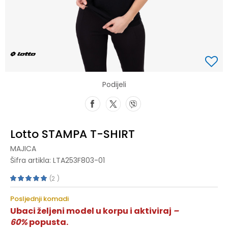
Podijeli
Lotto STAMPA T-SHIRT
MAJICA
Šifra artikla:
LTA253F803-01
2
Posljednji komadi
Ubaci željeni model u korpu i aktiviraj
–
60%
popusta.