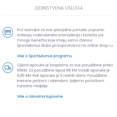
JEDINSTVENA USLUGA
Prvi saznajte za sve specijalne ponude, popuste,
sniženja, rođendanska iznenađenja i koristite još
mnogo benefita koje imaju samo članovi
Sport&Bonus kluba pri kupovinama na online shop-u.
Više o Sport&bonus programu
.
Cijena isporuke je besplatna za sve porudžbine preko
99KM. Za porudžbine ispod 99 KM trošak isporuke je
9,95 KM. Rok isporuke je 5 radnih dana. Porudžbine
kreirane petkom i vikendom, šaljemo početkom
naredne nedjelje.
Više o Uslovima kupovine
.
SLIČNI PROIZVODI