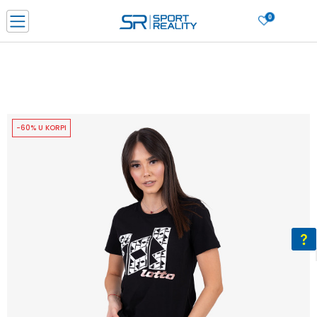
0
PORUČI ONLINE I UŠTEDI
PLAĆANJE NA RATE do 6 mjesečnih rata bez kamate
SAZNAJTE VIŠE
BESPLATNA ISPORUKA u BIH za sve kupovine u vrijednosti preko 99 KM
SAZNAJTE VIŠE
-60% U KORPI
CLICK & COLLECT Platite karticom online i preuzmite u prodavnici po vašem
izboru
SAZNAJTE VIŠE