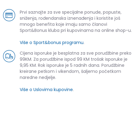
Prvi saznajte za sve specijalne ponude, popuste,
sniženja, rođendanska iznenađenja i koristite još
mnogo benefita koje imaju samo članovi
Sport&Bonus kluba pri kupovinama na online shop-u.
Više o Sport&bonus programu
.
Cijena isporuke je besplatna za sve porudžbine preko
99KM. Za porudžbine ispod 99 KM trošak isporuke je
9,95 KM. Rok isporuke je 5 radnih dana. Porudžbine
kreirane petkom i vikendom, šaljemo početkom
naredne nedjelje.
Više o Uslovima kupovine
.
SLIČNI PROIZVODI