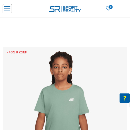
0
PORUČI ONLINE I UŠTEDI
PLAĆANJE NA RATE do 6 mjesečnih rata bez kamate
SAZNAJTE VIŠE
BESPLATNA ISPORUKA u BIH za sve kupovine u vrijednosti preko 99 KM
SAZNAJTE VIŠE
-40% U KORPI
CLICK & COLLECT Platite karticom online i preuzmite u prodavnici po vašem
izboru
SAZNAJTE VIŠE