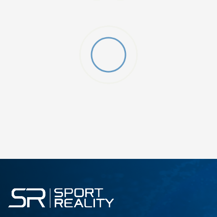
MO SWOOSH
DODAJ U KORPU
S
M
2XL