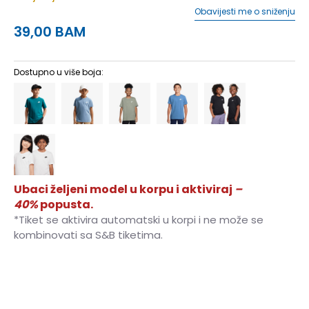
Obavijesti me o sniženju
39,00
BAM
Dostupno u više boja:
Ubaci željeni model u korpu i aktiviraj
–
40%
popusta.
*Tiket se aktivira automatski u korpi i ne može se
kombinovati sa S&B tiketima.
XS
7-8g.
S
9-10g.
M
11-12g.
L
12-13g.
XL
14-15g.