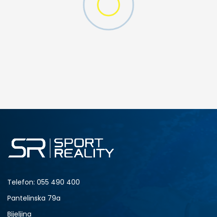
MO SWOOSH
DODAJ U KORPU
S
M
2XL
Telefon:
055 490 400
Pantelinska 79a
Bijeljina