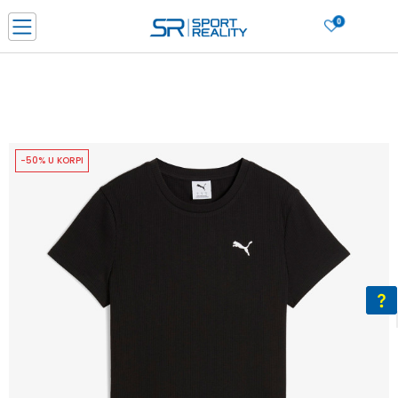
0
PORUČI ONLINE I UŠTEDI
PLAĆANJE NA RATE do 6 mjesečnih rata bez kamate
SAZNAJTE VIŠE
BESPLATNA ISPORUKA u BIH za sve kupovine u vrijednosti preko 99 KM
SAZNAJTE VIŠE
-50% U KORPI
CLICK & COLLECT Platite karticom online i preuzmite u prodavnici po vašem
izboru
SAZNAJTE VIŠE