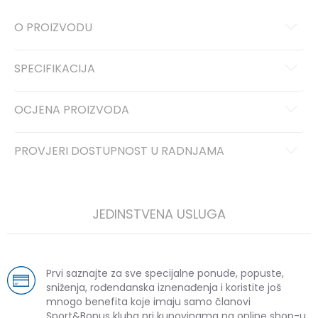
O PROIZVODU
SPECIFIKACIJA
OCJENA PROIZVODA
PROVJERI DOSTUPNOST U RADNJAMA
JEDINSTVENA USLUGA
Prvi saznajte za sve specijalne ponude, popuste,
sniženja, rođendanska iznenađenja i koristite još
mnogo benefita koje imaju samo članovi
Sport&Bonus kluba pri kupovinama na online shop-u.