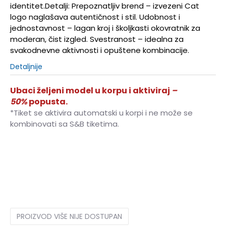
identitet.Detalji: Prepoznatljiv brend – izvezeni Cat
logo naglašava autentičnost i stil. Udobnost i
jednostavnost – lagan kroj i školjkasti okovratnik za
moderan, čist izgled. Svestranost – idealna za
svakodnevne aktivnosti i opuštene kombinacije.
Detaljnije
Ubaci željeni model u korpu i aktiviraj
–
50%
popusta.
*Tiket se aktivira automatski u korpi i ne može se
kombinovati sa S&B tiketima.
XS
XS
S
S
M
M
L
L
XL
XL
PROIZVOD VIŠE NIJE DOSTUPAN