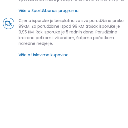
Više o Sport&bonus programu
.
Cijena isporuke je besplatna za sve porudžbine preko
99KM. Za porudžbine ispod 99 KM trošak isporuke je
9,95 KM. Rok isporuke je 5 radnih dana. Porudžbine
kreirane petkom i vikendom, šaljemo početkom
naredne nedjelje.
Više o Uslovima kupovine
.
SLIČNI PROIZVODI