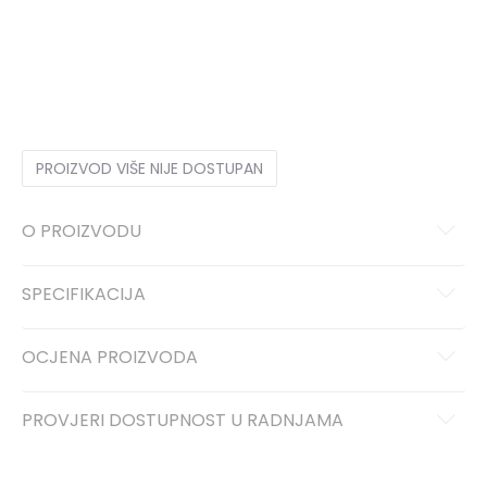
3XL
3XL
XS
XS
S
S
M
M
L
L
XL
XL
2XL
2XL
PROIZVOD VIŠE NIJE DOSTUPAN
O PROIZVODU
SPECIFIKACIJA
OCJENA PROIZVODA
PROVJERI DOSTUPNOST U RADNJAMA