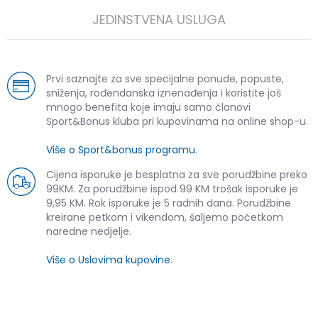
JEDINSTVENA USLUGA
Prvi saznajte za sve specijalne ponude, popuste,
sniženja, rođendanska iznenađenja i koristite još
mnogo benefita koje imaju samo članovi
Sport&Bonus kluba pri kupovinama na online shop-u.
Više o Sport&bonus programu
.
Cijena isporuke je besplatna za sve porudžbine preko
99KM. Za porudžbine ispod 99 KM trošak isporuke je
9,95 KM. Rok isporuke je 5 radnih dana. Porudžbine
kreirane petkom i vikendom, šaljemo početkom
naredne nedjelje.
Više o Uslovima kupovine
.
SLIČNI PROIZVODI