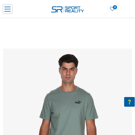
0
PORUČI ONLINE I UŠTEDI
PLAĆANJE NA RATE do 6 mjesečnih rata bez kamate
SAZNAJTE VIŠE
BESPLATNA ISPORUKA u BIH za sve kupovine u vrijednosti preko 99 KM
SAZNAJTE VIŠE
CLICK & COLLECT Platite karticom online i preuzmite u prodavnici po vašem
izboru
SAZNAJTE VIŠE