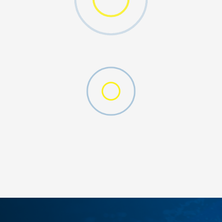
MO SWOOSH
DODAJ U KORPU
S
M
2XL