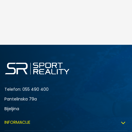
DODAJ U KORPU
S
M
2XL
Telefon:
055 490 400
Pantelinska 79a
Bijeljina
INFORMACIJE