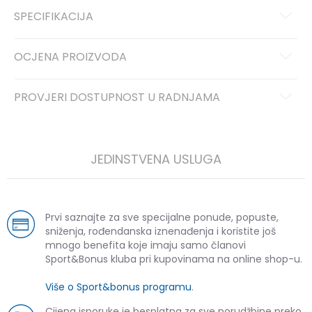
SPECIFIKACIJA
OCJENA PROIZVODA
PROVJERI DOSTUPNOST U RADNJAMA
JEDINSTVENA USLUGA
Prvi saznajte za sve specijalne ponude, popuste,
sniženja, rođendanska iznenađenja i koristite još
mnogo benefita koje imaju samo članovi
Sport&Bonus kluba pri kupovinama na online shop-u.
Više o Sport&bonus programu
.
Cijena isporuke je besplatna za sve porudžbine preko