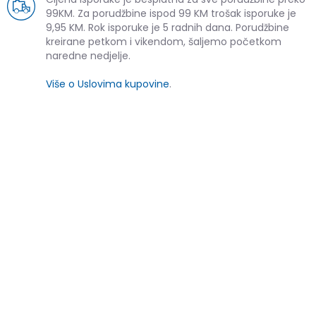
99KM. Za porudžbine ispod 99 KM trošak isporuke je
9,95 KM. Rok isporuke je 5 radnih dana. Porudžbine
kreirane petkom i vikendom, šaljemo početkom
naredne nedjelje.
Više o Uslovima kupovine
.
SLIČNI PROIZVODI