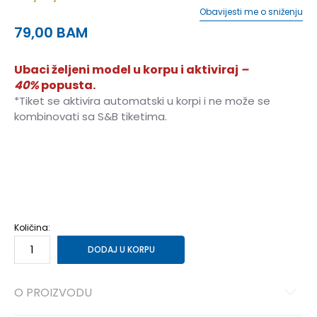
Obavijesti me o sniženju
79,00
BAM
Ubaci željeni model u korpu i aktiviraj
–
40%
popusta.
*Tiket se aktivira automatski u korpi i ne može se
kombinovati sa S&B tiketima.
XS
XS
S
S
M
M
L
L
XL
XL
2XL
2XL
Količina:
DODAJ U KORPU
O PROIZVODU