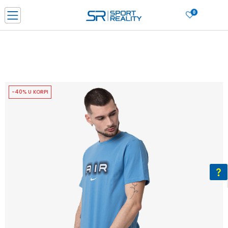
0
PORUČI ONLINE I UŠTEDI
PLAĆANJE NA RATE do 6 mjesečnih rata bez kamate
SAZNAJTE VIŠE
BESPLATNA ISPORUKA u BIH za sve kupovine u vrijednosti preko 99 KM
SAZNAJTE VIŠE
-40% U KORPI
CLICK & COLLECT Platite karticom online i preuzmite u prodavnici po vašem
izboru
SAZNAJTE VIŠE