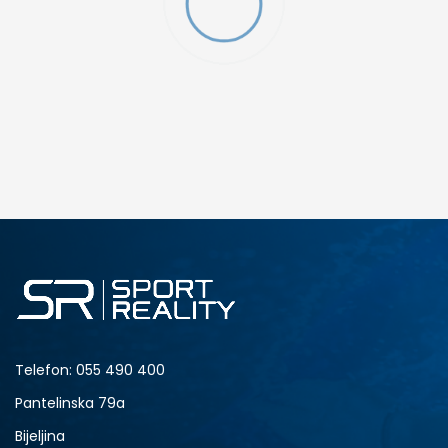
MO SWOOSH
DODAJ U KORPU
S
M
2XL
Telefon:
055 490 400
Pantelinska 79a
Bijeljina