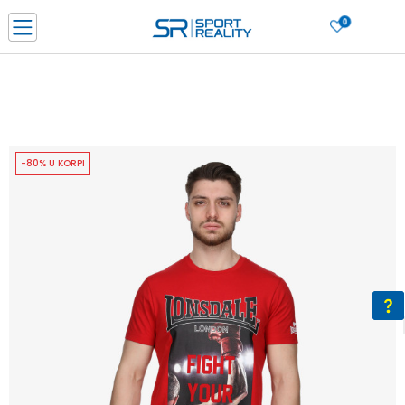
0
PORUČI ONLINE I UŠTEDI
PLAĆANJE NA RATE do 6 mjesečnih rata bez kamate
SAZNAJTE VIŠE
BESPLATNA ISPORUKA u BIH za sve kupovine u vrijednosti preko 99 KM
SAZNAJTE VIŠE
-80% U KORPI
CLICK & COLLECT Platite karticom online i preuzmite u prodavnici po vašem
izboru
SAZNAJTE VIŠE