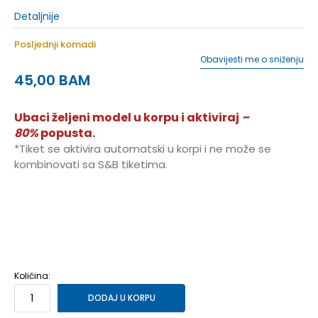
Detaljnije
Posljednji komadi
Obavijesti me o sniženju
45,00
BAM
Ubaci željeni model u korpu i aktiviraj
–
80%
popusta.
*Tiket se aktivira automatski u korpi i ne može se
kombinovati sa S&B tiketima.
S
S
M
M
L
L
XL
XL
2XL
2XL
Količina:
DODAJ U KORPU