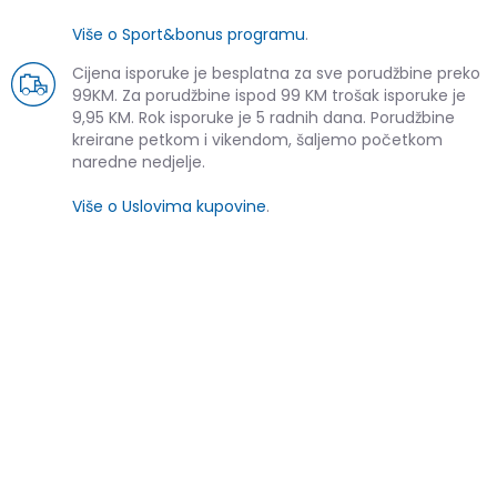
Više o Sport&bonus programu
.
Cijena isporuke je besplatna za sve porudžbine preko
99KM. Za porudžbine ispod 99 KM trošak isporuke je
9,95 KM. Rok isporuke je 5 radnih dana. Porudžbine
kreirane petkom i vikendom, šaljemo početkom
naredne nedjelje.
Više o Uslovima kupovine
.
SLIČNI PROIZVODI