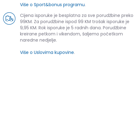
Više o Sport&bonus programu
.
Cijena isporuke je besplatna za sve porudžbine preko
99KM. Za porudžbine ispod 99 KM trošak isporuke je
9,95 KM. Rok isporuke je 5 radnih dana. Porudžbine
kreirane petkom i vikendom, šaljemo početkom
naredne nedjelje.
Više o Uslovima kupovine
.
SLIČNI PROIZVODI