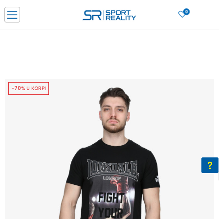
0
PORUČI ONLINE I UŠTEDI
PLAĆANJE NA RATE do 6 mjesečnih rata bez kamate
SAZNAJTE VIŠE
BESPLATNA ISPORUKA u BIH za sve kupovine u vrijednosti preko 99 KM
SAZNAJTE VIŠE
-70% U KORPI
CLICK & COLLECT Platite karticom online i preuzmite u prodavnici po vašem
izboru
SAZNAJTE VIŠE