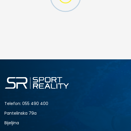
MO SWOOSH
DODAJ U KORPU
S
M
2XL
Telefon:
055 490 400
Pantelinska 79a
Bijeljina