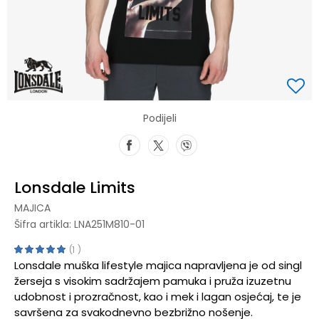
Podijeli
Lonsdale Limits
MAJICA
Šifra artikla:
LNA251M810-01
1
Lonsdale muška lifestyle majica napravljena je od singl
žerseja s visokim sadržajem pamuka i pruža izuzetnu
udobnost i prozračnost, kao i mek i lagan osjećaj, te je
savršena za svakodnevno bezbrižno nošenje.