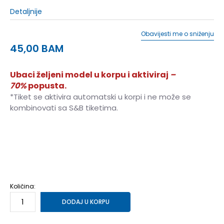
Detaljnije
Obavijesti me o sniženju
45,00
BAM
Ubaci željeni model u korpu i aktiviraj
–
70%
popusta.
*Tiket se aktivira automatski u korpi i ne može se
kombinovati sa S&B tiketima.
S
S
M
M
L
L
XL
XL
2XL
2XL
Količina:
DODAJ U KORPU