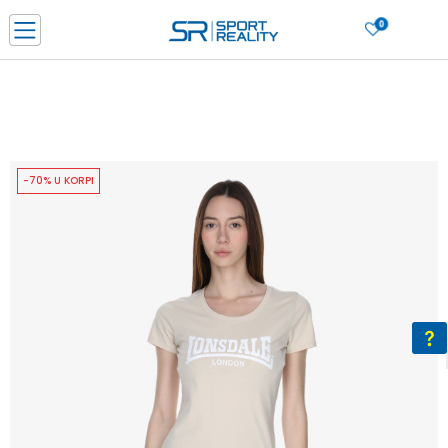
0
PORUČI ONLINE I UŠTEDI
PLAĆANJE NA RATE do 6 mjesečnih rata bez kamate
SAZNAJTE VIŠE
BESPLATNA ISPORUKA u BIH za sve kupovine u vrijednosti preko 99 KM
SAZNAJTE VIŠE
-70% U KORPI
CLICK & COLLECT Platite karticom online i preuzmite u prodavnici po vašem
izboru
SAZNAJTE VIŠE