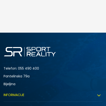
DODAJ U KORPU
S
M
2XL
Telefon:
055 490 400
Pantelinska 79a
Bijeljina
INFORMACIJE
O nama