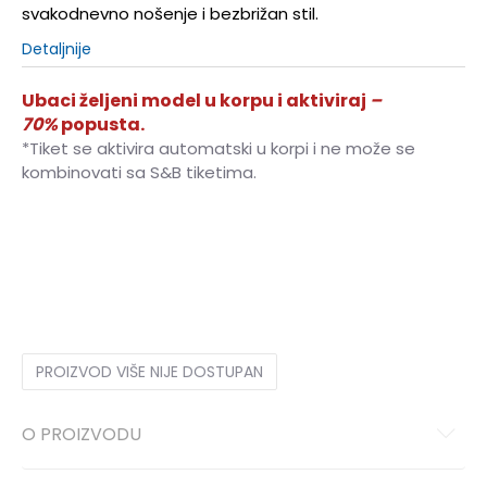
svakodnevno nošenje i bezbrižan stil.
Detaljnije
Ubaci željeni model u korpu i aktiviraj
–
70%
popusta.
*Tiket se aktivira automatski u korpi i ne može se
kombinovati sa S&B tiketima.
XS
XS
S
S
M
M
L
L
XL
XL
PROIZVOD VIŠE NIJE DOSTUPAN
O PROIZVODU