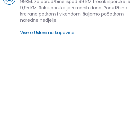
99KM. Za porudžbine ispod 99 KM trošak isporuke je
9,95 KM. Rok isporuke je 5 radnih dana. Porudžbine
kreirane petkom i vikendom, šaljemo početkom
naredne nedjelje.
Više o Uslovima kupovine
.
SLIČNI PROIZVODI