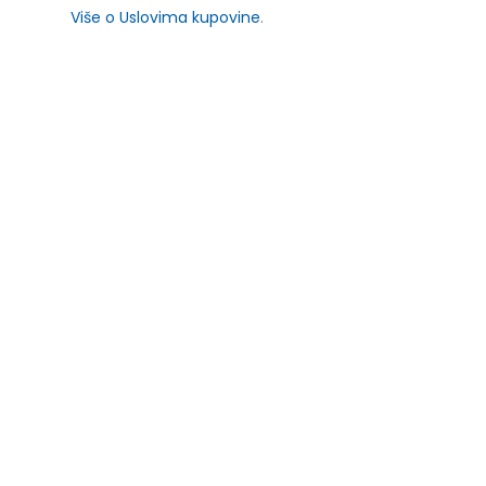
Više o Uslovima kupovine
.
SLIČNI PROIZVODI