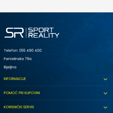
DODAJ U KORPU
S
M
2XL
Telefon:
055 490 400
Pantelinska 79a
Bijeljina
INFORMACIJE
O nama
POMOĆ PRI KUPOVINI
Sport&Bonus program
Uslovi korištenja
Sport&Bonus pravila
KORISNIČKI SERVIS
Uslovi prodaje