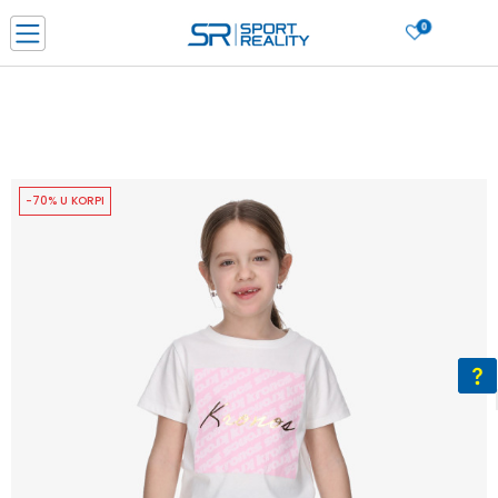
0
PORUČI ONLINE I UŠTEDI
PLAĆANJE NA RATE do 6 mjesečnih rata bez kamate
SAZNAJTE VIŠE
BESPLATNA ISPORUKA u BIH za sve kupovine u vrijednosti preko 99 KM
SAZNAJTE VIŠE
-70% U KORPI
CLICK & COLLECT Platite karticom online i preuzmite u prodavnici po vašem
izboru
SAZNAJTE VIŠE