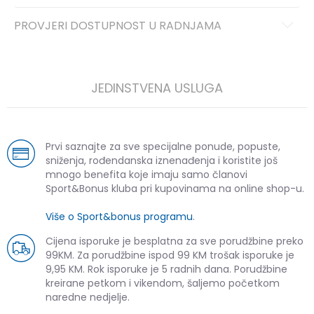
PROVJERI DOSTUPNOST U RADNJAMA
JEDINSTVENA USLUGA
Prvi saznajte za sve specijalne ponude, popuste,
sniženja, rođendanska iznenađenja i koristite još
mnogo benefita koje imaju samo članovi
Sport&Bonus kluba pri kupovinama na online shop-u.
Više o Sport&bonus programu
.
Cijena isporuke je besplatna za sve porudžbine preko
99KM. Za porudžbine ispod 99 KM trošak isporuke je
9,95 KM. Rok isporuke je 5 radnih dana. Porudžbine
kreirane petkom i vikendom, šaljemo početkom
naredne nedjelje.