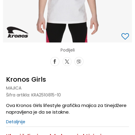
Podijeli
Kronos Girls
MAJICA
Šifra artikla:
KRA251G815-10
Ova Kronos Girls lifestyle grafička majica za tinejdžere
napravljena je da se istakne.
Detaljnije