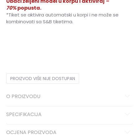
Ubaci željeni model u korpu i aktiviraj
–
70%
popusta.
*Tiket se aktivira automatski u korpi i ne može se
kombinovati sa S&B tiketima.
4Y
3-4g.
6Y
5-6g.
8Y
7-8g.
10Y
9-10g.
12Y
11-12g.
PROIZVOD VIŠE NIJE DOSTUPAN
O PROIZVODU
SPECIFIKACIJA
OCJENA PROIZVODA