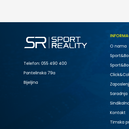
55,00
BAM
Veličina
INFORMA
LG
O nama
XL
Sport&Bo
Telefon:
055 490 400
Sport&Bo
Pantelinska 79a
Click&Col
Bijeljina
Zaposlen
Saradnja
Sindikaln
Kontakt
Timska p