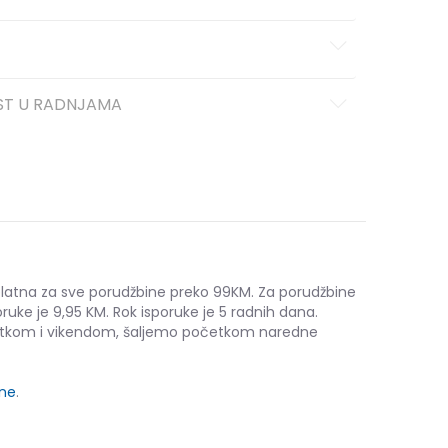
ST U RADNJAMA
platna za sve porudžbine preko 99KM. Za porudžbine
ruke je 9,95 KM. Rok isporuke je 5 radnih dana.
etkom i vikendom, šaljemo početkom naredne
ine
.