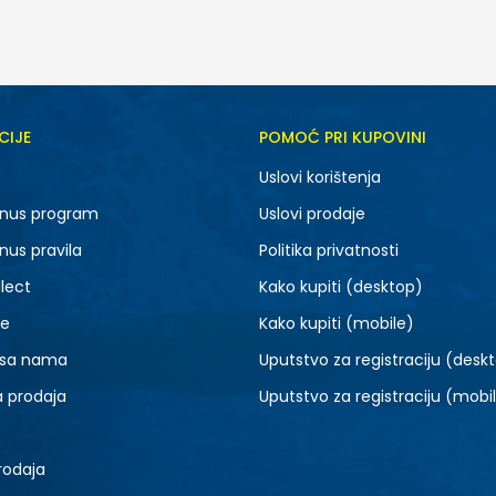
CIJE
POMOĆ PRI KUPOVINI
MD
XS
Uslovi korištenja
nus program
Uslovi prodaje
nus pravila
Politika privatnosti
lect
Kako kupiti (desktop)
je
Kako kupiti (mobile)
 sa nama
Uputstvo za registraciju (desk
a prodaja
Uputstvo za registraciju (mobi
rodaja