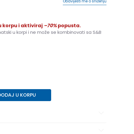
Obavijesti me o sniženju
 korpu i aktiviraj
–70%
popusta.
matski u korpi i ne može se kombinovati sa S&B
XL
XL
DODAJ U KORPU