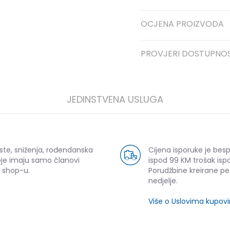
OCJENA PROIZVODA
PROVJERI DOSTUPNO
JEDINSTVENA USLUGA
ste, sniženja, rođendanska
Cijena isporuke je bes
oje imaju samo članovi
ispod 99 KM trošak ispo
 shop-u.
Porudžbine kreirane p
nedjelje.
Više o Uslovima kupov