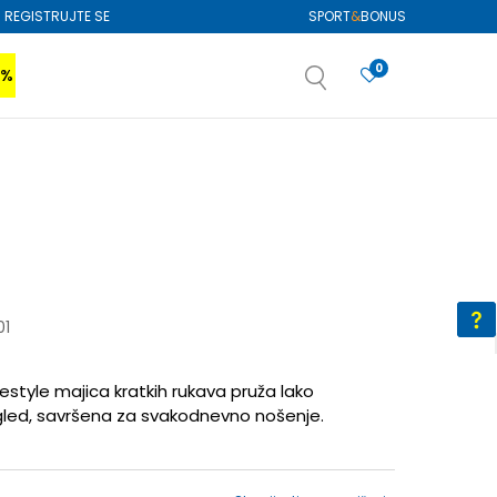
REGISTRUJTE SE
SPORT
&
BONUS
0
0%
VIŠE
SAZNAJTE VIŠE
izboru
SAZNAJTE VIŠE
01
festyle majica kratkih rukava pruža lako
zgled, savršena za svakodnevno nošenje.