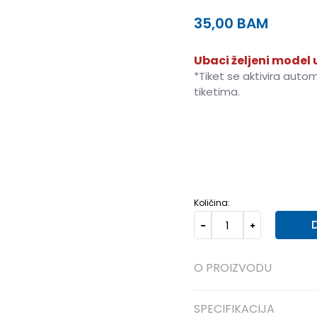
35,00
BAM
Ubaci željeni model u
*Tiket se aktivira auto
tiketima.
XS
XS
S
S
M
M
L
L
Količina:
O PROIZVODU
SPECIFIKACIJA