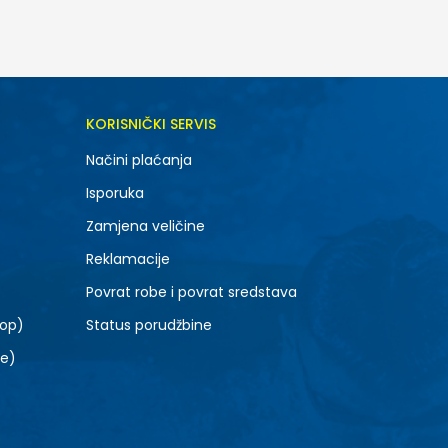
DODAJ U KORPU
KORISNIČKI SERVIS
SM
Načini plaćanja
Isporuka
Zamjena veličine
Reklamacije
Povrat robe i povrat sredstava
top)
Status porudžbine
le)