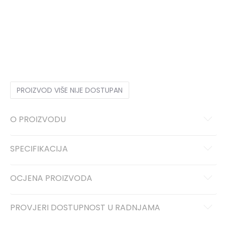
XS
XS
S
S
M
M
L
L
XL
XL
PROIZVOD VIŠE NIJE DOSTUPAN
O PROIZVODU
SPECIFIKACIJA
OCJENA PROIZVODA
PROVJERI DOSTUPNOST U RADNJAMA