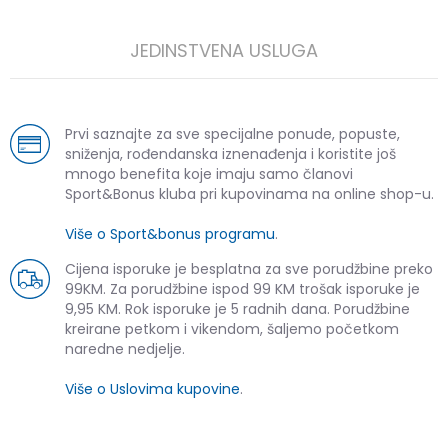
JEDINSTVENA USLUGA
Prvi saznajte za sve specijalne ponude, popuste,
sniženja, rođendanska iznenađenja i koristite još
mnogo benefita koje imaju samo članovi
Sport&Bonus kluba pri kupovinama na online shop-u.
Više o Sport&bonus programu
.
Cijena isporuke je besplatna za sve porudžbine preko
99KM. Za porudžbine ispod 99 KM trošak isporuke je
9,95 KM. Rok isporuke je 5 radnih dana. Porudžbine
kreirane petkom i vikendom, šaljemo početkom
naredne nedjelje.
Više o Uslovima kupovine
.