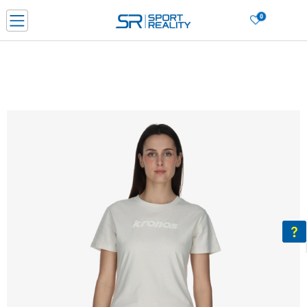
0
PORUČI ONLINE I UŠTEDI
PLAĆANJE NA RATE do 6 mjesečnih rata bez kamate
SAZNAJTE VIŠE
BESPLATNA ISPORUKA u BIH za sve kupovine u vrijednosti preko 99 KM
SAZNAJTE VIŠE
CLICK & COLLECT Platite karticom online i preuzmite u prodavnici po vašem
izboru
SAZNAJTE VIŠE