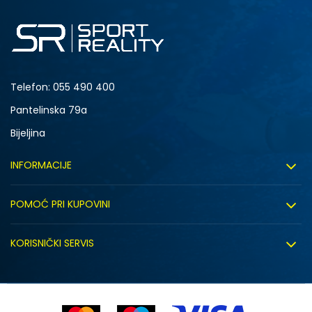
2XL
Telefon:
055 490 400
Pantelinska 79a
Bijeljina
INFORMACIJE
O nama
POMOĆ PRI KUPOVINI
Sport&Bonus program
Uslovi korištenja
Sport&Bonus pravila
KORISNIČKI SERVIS
Uslovi prodaje
Click&Collect
Načini plaćanja
Politika privatnosti
Zaposlenje
Isporuka
Kako kupiti (desktop)
Saradnja sa nama