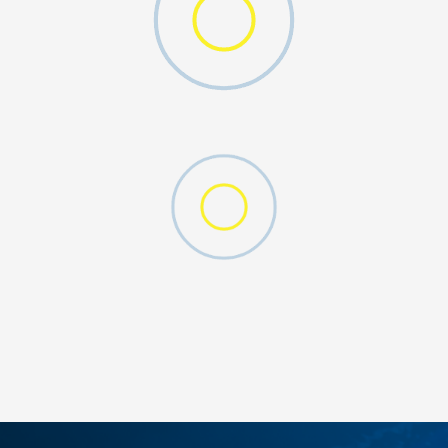
MO SWOOSH
DODAJ U KORPU
S
M