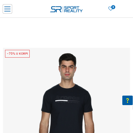
0
PORUČI ONLINE I UŠTEDI
PLAĆANJE NA RATE do 6 mjesečnih rata bez kamate
SAZNAJTE VIŠE
BESPLATNA ISPORUKA u BIH za sve kupovine u vrijednosti preko 99 KM
SAZNAJTE VIŠE
-70% U KORPI
CLICK & COLLECT Platite karticom online i preuzmite u prodavnici po vašem
izboru
SAZNAJTE VIŠE