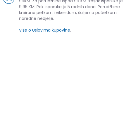
99KM. Za porudžbine ispod 99 KM trošak isporuke je
9,95 KM. Rok isporuke je 5 radnih dana. Porudžbine
kreirane petkom i vikendom, šaljemo početkom
naredne nedjelje.
Više o Uslovima kupovine
.
SLIČNI PROIZVODI