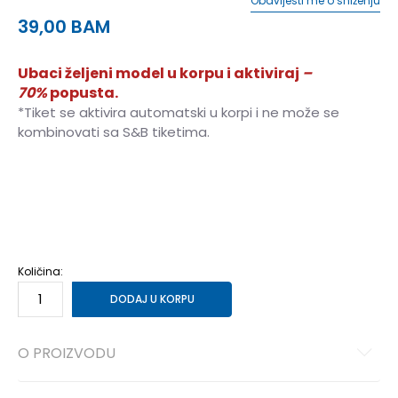
Obavijesti me o sniženju
39,00
BAM
Ubaci željeni model u korpu i aktiviraj
–
70%
popusta.
*Tiket se aktivira automatski u korpi i ne može se
kombinovati sa S&B tiketima.
3XL
3XL
S
S
M
M
L
L
XL
XL
2XL
2XL
Količina:
DODAJ U KORPU
O PROIZVODU