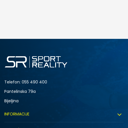
DODAJ U KORPU
S
M
2XL
Telefon:
055 490 400
Pantelinska 79a
Bijeljina
INFORMACIJE
O nama