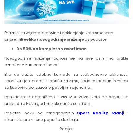
Praznici su vrijeme kupovine i poklanjanja zato smo vam
pripremili
veliko novogodišnje sniženje
uz popuste
Do 50% na kompletan asortiman
Novogodišnje sniženje odnosi se na sve osim na artikle
označene karticama “novo”.
Bilo da tražite udobne komade za svakodnevne aktivnosti,
sportsku garderobu, ili obuću za zimu, sada je idealan trenutak
za kupovinu po izuzetno povoljnim cijenama.
Ponuda traje ograničeno –
do 12.01.2026
. zato ne propustite
priliku da u Novu godinu zakoračite sa stilom.
Posjetite neku od mnogobrojnih
Sport Reality radnji
i
iskoristite praznične popuste dok traju.
Podijeli