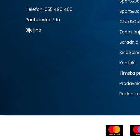
Sport&Bo
Telefon:
055 490 400
Sport&Bo
Pantelinska 79a
Click&Col
Bijeljina
Zaposlen
Saradnja
Sindikaln
Kontakt
Timska p
Prodavni
Poklon ka