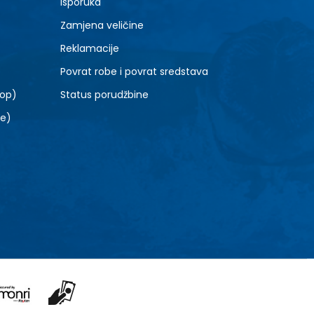
Isporuka
Zamjena veličine
Reklamacije
Povrat robe i povrat sredstava
top)
Status porudžbine
le)