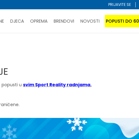
PRIJAVITE SE
NE
DJECA
OPREMA
BRENDOVI
NOVOSTI
POPUSTI DO 6
PORUČI ONLINE I UŠTEDI
ĆANJE NA RATE do 6 mjesečnih rata bez kamate
SAZNAJTE 
NJE
SPORUKA u BIH za sve kupovine u vrijednosti preko 99 KM
atite karticom online i preuzmite u prodavnici po vašem 
JE
i popusti u
svim Sport Reality radnjama.
graničene.