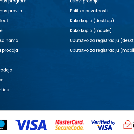
nus program
Uslovi prodaje
nus pravila
Politika privatnosti
lect
Kako kupiti (desktop)
je
Kako kupiti (mobile)
 sa nama
Uputstvo za registraciju (desk
a prodaja
Uputstvo za registraciju (mobi
rodaja
ce
rtice