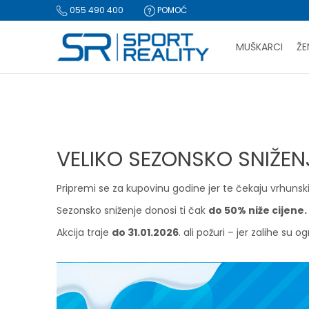
055 490 400
POMOĆ
MUŠKARCI
ŽE
PLA
Sport Reality
Magazin
Novosti
VELIKO SEZONSKO SNIŽE
BESPLATNA I
CLICK & COLLECT Pl
VELIKO SEZONSKO SNIŽEN
Pripremi se za kupovinu godine jer te čekaju vrhunsk
Sezonsko sniženje donosi ti čak
do 50% niže cijene.
Akcija traje
do 31.01.2026
. ali požuri – jer zalihe su o