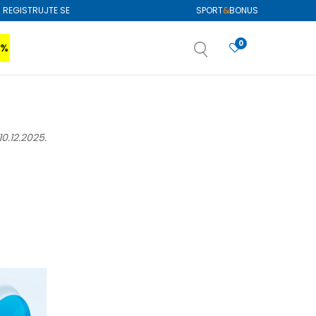
REGISTRUJTE SE
SPORT
&
BONUS
0
0%
VIŠE
SAZNAJTE VIŠE
izboru
SAZNAJTE VIŠE
SLIČNI ČLANCI
10.12.2025.
22.
Jul.
NOVOSTI