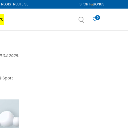
REGISTRUJTE SE
SPORT
&
BONUS
0
0%
VIŠE
SAZNAJTE VIŠE
izboru
SAZNAJTE VIŠE
SLIČNI ČLANCI
11.04.2025.
22.
Jul.
š Sport
NOVOSTI