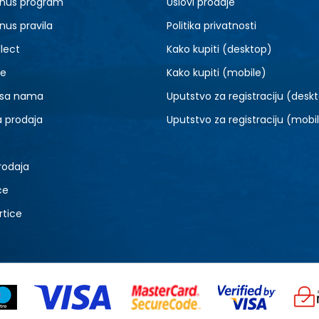
nus program
Uslovi prodaje
nus pravila
Politika privatnosti
lect
Kako kupiti (desktop)
je
Kako kupiti (mobile)
 sa nama
Uputstvo za registraciju (desk
a prodaja
Uputstvo za registraciju (mobi
rodaja
ce
rtice