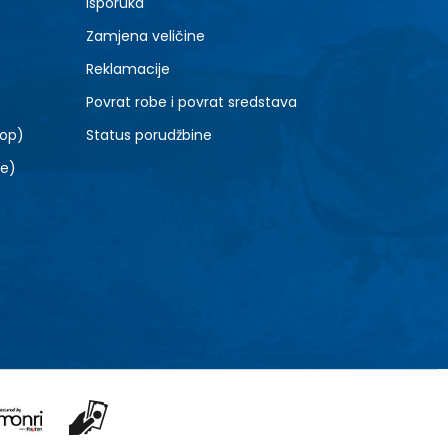
Isporuka
Zamjena veličine
Reklamacije
Povrat robe i povrat sredstava
top)
Status porudžbine
le)