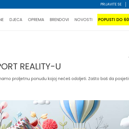
PRIJAVITE SE
NE
DJECA
OPREMA
BRENDOVI
NOVOSTI
POPUSTI DO 6
PORUČI ONLINE I UŠTEDI
ĆANJE NA RATE do 6 mjesečnih rata bez kamate
SAZNAJTE 
PORT REALITY-U
SPORUKA u BIH za sve kupovine u vrijednosti preko 99 KM
atite karticom online i preuzmite u prodavnici po vašem 
PORT REALITY-U
mamo proljetnu ponudu kojoj nećeš odoljeti. Zašto baš da posjeti