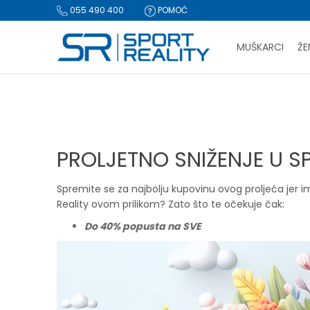
055 490 400
POMOĆ
MUŠKARCI
ŽE
PLA
Sport Reality
Magazin
Novosti
PROLJETNO SNIŽENJE U S
BESPLATNA I
CLICK & COLLECT Pl
PROLJETNO SNIŽENJE U S
Spremite se za najbolju kupovinu ovog proljeća jer i
Reality ovom prilikom? Zato što te očekuje čak:
Do 40% popusta na SVE