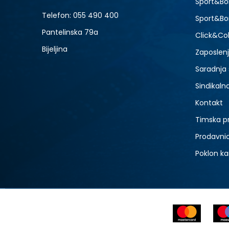
Sport&Bo
Telefon:
055 490 400
Sport&Bo
Pantelinska 79a
Click&Col
Bijeljina
Zaposlen
Saradnja
Sindikaln
Kontakt
Timska p
Prodavni
Poklon ka