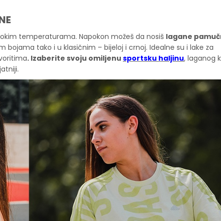
NE
visokim temperaturama. Napokon možeš da nosiš
lagane pamuč
 bojama tako i u klasičnim – bijeloj i crnoj. Idealne su i lake za
voritima
. Izaberite svoju omiljenu
sportsku haljinu
, laganog k
tniji.