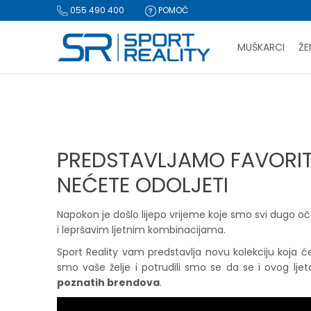
055 490 400
POMOĆ
MUŠKARCI
ŽE
PLA
Sport Reality
Magazin
Novosti
Predstavljamo favorite i
BESPLATNA I
CLICK & COLLECT Pl
PREDSTAVLJAMO FAVORITE
NEĆETE ODOLJETI
Napokon je došlo lijepo vrijeme koje smo svi dugo oč
i lepršavim ljetnim kombinacijama.
Sport Reality vam predstavlja novu kolekciju koja ć
smo vaše želje i potrudili smo se da se i ovog lj
poznatih brendova
.