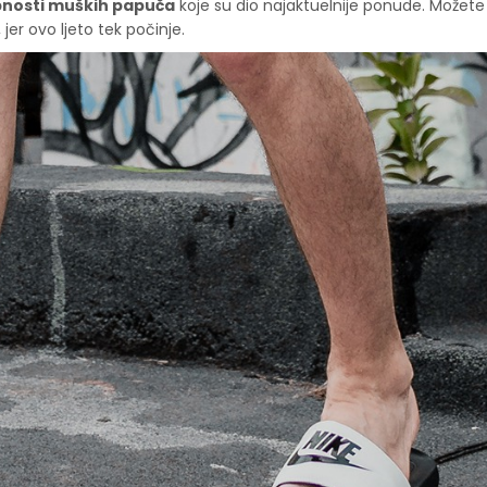
obnosti muških papuča
koje su dio najaktuelnije ponude. Možete 
,
jer ovo ljeto tek počinje.