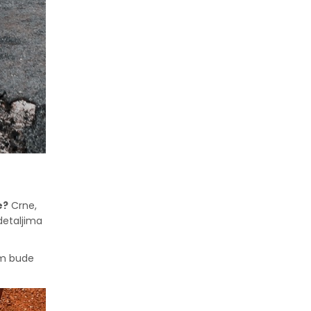
e?
Crne,
detaljima
vam bude