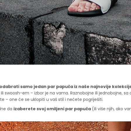
odabrati samo jedan par papuča iz naše najnovije kolekcij
 ili swoosh-em – izbor je na vama. Raznobojne ili jednobojne, sa 
e – one će se uklopiti u vaš stil i nećete pogriješiti.
odne da
izaberete svoj omiljeni par papuča
(ili više njih, ako 