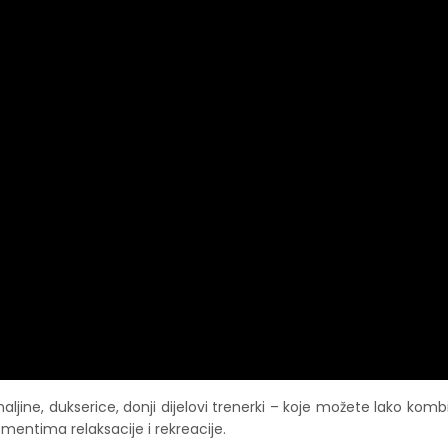
haljine, dukserice, donji dijelovi trenerki – koje možete lako komb
mentima relaksacije i rekreacije.