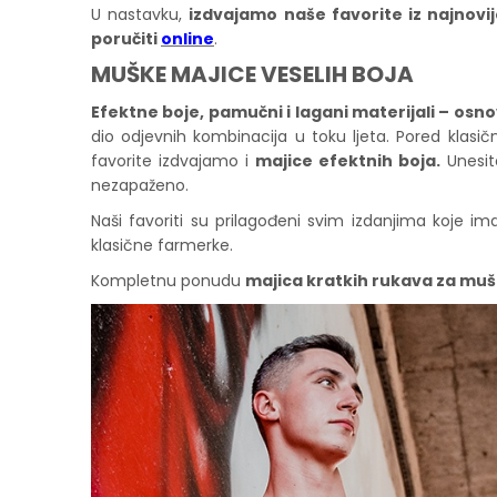
U nastavku,
izdvajamo naše favorite iz najnovi
poručiti
online
.
MUŠKE MAJICE VESELIH BOJA
Efektne boje, pamučni i lagani materijali – osno
dio odjevnih kombinacija u toku ljeta. Pored klas
favorite izdvajamo i
majice efektnih boja.
Unesit
nezapaženo.
Naši favoriti su prilagođeni svim izdanjima koje im
klasične farmerke.
Kompletnu ponudu
majica kratkih rukava za mu