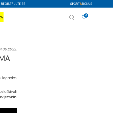
REGISTRUJTE SE
SPORT
&
BONUS
0
0%
VIŠE
SAZNAJTE VIŠE
izboru
SAZNAJTE VIŠE
SLIČNI ČLANCI
4.06.2022.
IMA
22.
Jul.
 u laganim
sluškivali
svjetskih
NOVOSTI