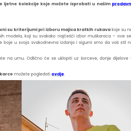
je ljetne kolekcije koje možete isprobati u našim
prodav
vni su kriterijumi pri izboru majica kratkih rukava
koje su n
ičnih modela, koji su svakako najčešći izbor muškaraca – ove s
e boje u svoja svakodnevna izdanja i sigurni smo da vaš stil 
ate na umu. Odlično će se uklopiti uz šorceve, donje dijelove tr
škarce
možete pogledati
ovdje
.