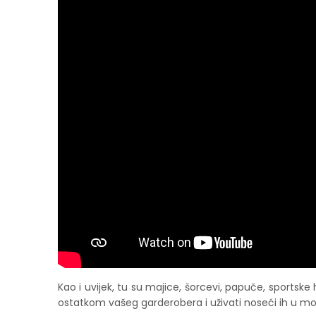
Kao i uvijek, tu su majice, šorcevi, papuče, sportske 
ostatkom vašeg garderobera i uživati noseći ih u mo