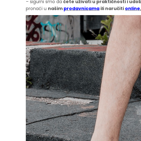
– sigurni smo da
ćete uživati u praktičnosti i ud
pronaći u
našim
prodavnicama
ili naručiti
online