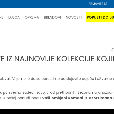
PRIJAVITE SE
NE
DJECA
OPREMA
BRENDOVI
NOVOSTI
POPUSTI DO 6
PORUČI ONLINE I UŠTEDI
ĆANJE NA RATE do 6 mjesečnih rata bez kamate
SAZNAJTE 
z najnovije kolekcije kojima nećete odoljeti
SPORUKA u BIH za sve kupovine u vrijednosti preko 99 KM
atite karticom online i preuzmite u prodavnici po vašem 
2
 IZ NAJNOVIJE KOLEKCIJE KOJ
ekivali. Vrijeme je da se oprostimo od slojevite odjeće i uživamo
e, po svemu sudeći izdvojiti od prethodnih. Sezonama unazad, o
eta u našoj ponudi nađu
vaši omiljeni komadi iz asortimana 