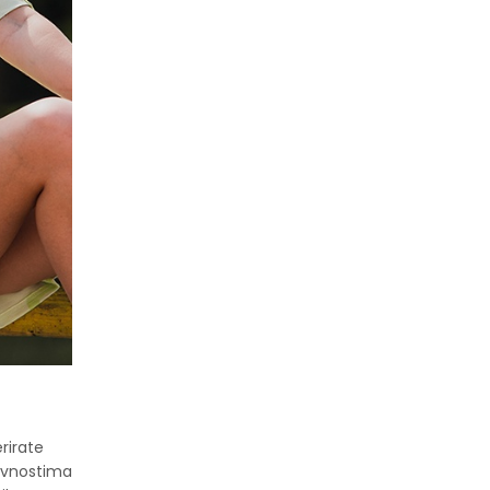
erirate
tivnostima