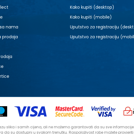
lect
Kako kupiti (desktop)
je
Kako kupiti (mobile)
 sa nama
Uputstvo za registraciju (desk
a prodaja
Uputstvo za registraciju (mobi
rodaja
ce
rtice
zu slika i samih cijena, ali ne možemo garantovati da su sve informacije ko
a da su dostupni u svakom trenutku. Raspoloživost robe možete provjerit