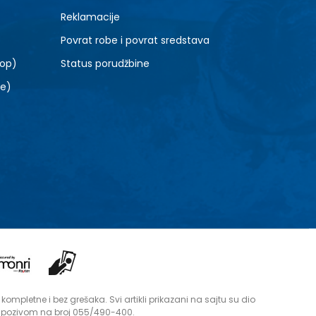
Reklamacije
Povrat robe i povrat sredstava
top)
Status porudžbine
le)
mpletne i bez grešaka. Svi artikli prikazani na sajtu su dio
i pozivom na broj 055/490-400.