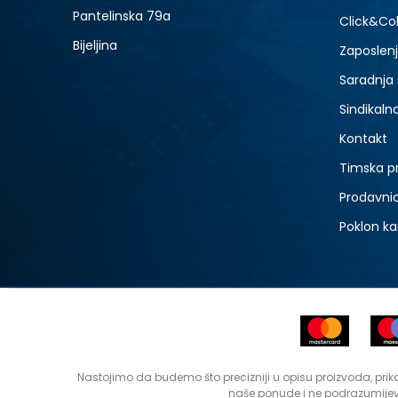
Pantelinska 79a
Click&Col
Bijeljina
Zaposlen
Saradnja
Sindikaln
Kontakt
Timska p
Prodavni
Poklon ka
Nastojimo da budemo što precizniji u opisu proizvoda, prika
naše ponude i ne podrazumijev