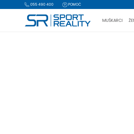
055 490 400
POMOĆ
MUŠKARCI
ŽE
PLA
Sport Reality
Proizvodi
Oprema
Ostala oprema
Lutk
BESPLATNA I
CLICK & COLLECT Pl
LUTKA
Gel
(1)
Resetujte filtere
Za iz
Naziv ili šifra proizvoda