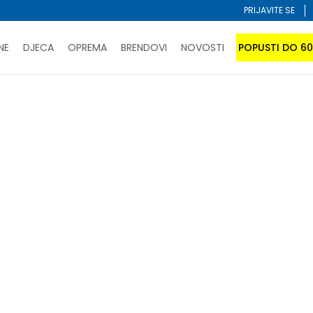
PRIJAVITE SE
NE
DJECA
OPREMA
BRENDOVI
NOVOSTI
POPUSTI DO 6
PORUČI ONLINE I UŠTEDI
ĆANJE NA RATE do 6 mjesečnih rata bez kamate
SAZNAJTE 
a
SPORUKA u BIH za sve kupovine u vrijednosti preko 99 KM
atite karticom online i preuzmite u prodavnici po vašem 
Sortiraj
abrane kriterijume nisu pronađeni proizvodi!