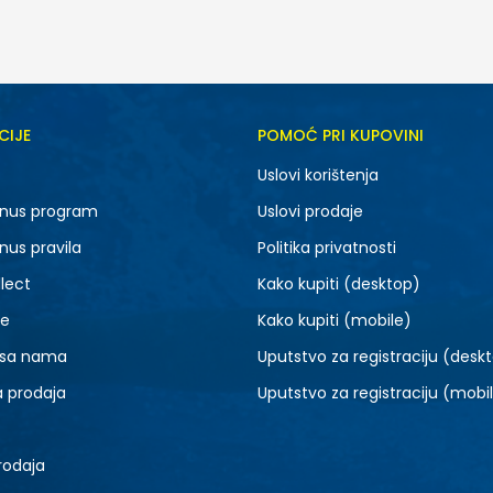
CIJE
POMOĆ PRI KUPOVINI
S
M
Uslovi korištenja
nus program
Uslovi prodaje
nus pravila
Politika privatnosti
lect
Kako kupiti (desktop)
je
Kako kupiti (mobile)
 sa nama
Uputstvo za registraciju (desk
a prodaja
Uputstvo za registraciju (mobi
rodaja