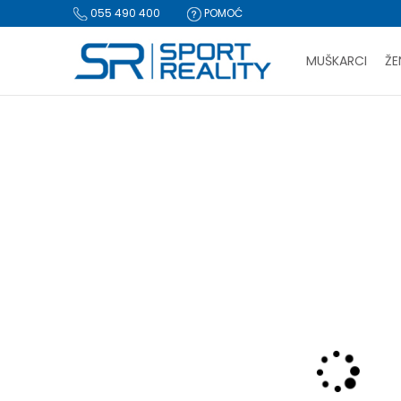
055 490 400
POMOĆ
MUŠKARCI
ŽE
PLA
Sport Reality
Proizvodi
Oprema
Oprema za fudbal
K
BESPLATNA I
CLICK & COLLECT Pl
-20% U KORPI