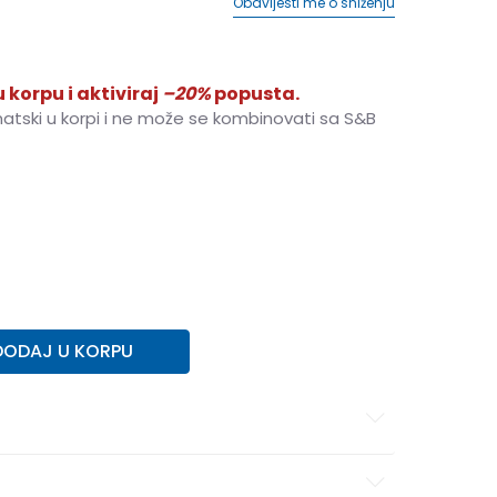
Obavijesti me o sniženju
 korpu i aktiviraj
–20%
popusta.
matski u korpi i ne može se kombinovati sa S&B
DODAJ U KORPU