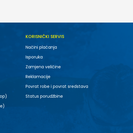
DODAJ U KORPU
KORISNIČKI SERVIS
L
Načini plaćanja
Isporuka
Zamjena veličine
Reklamacije
Povrat robe i povrat sredstava
top)
Status porudžbine
le)