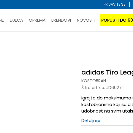
PRIJAVITE SE
NE
DJECA
OPREMA
BRENDOVI
NOVOSTI
POPUSTI DO 6
PORUČI ONLINE I UŠTEDI
ĆANJE NA RATE do 6 mjesečnih rata bez kamate
SAZNAJTE 
ostobran
adidas Tiro League
SPORUKA u BIH za sve kupovine u vrijednosti preko 99 KM
atite karticom online i preuzmite u prodavnici po vašem 
adidas Tiro Le
KOSTOBRAN
Šifra artikla:
JD6027
Igrajte do maksimuma u
kostobranima koji su diz
udobnost na svim uta
Detaljnije