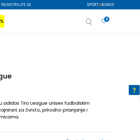
REGISTRUJTE SE
SPORT
&
BONUS
0
0%
VIŠE
SAZNAJTE VIŠE
izboru
SAZNAJTE VIŠE
ague
 adidas Tiro League unisex fudbalskim
ajnirani za čvrsto, prirodno prianjanje i
kmicama.