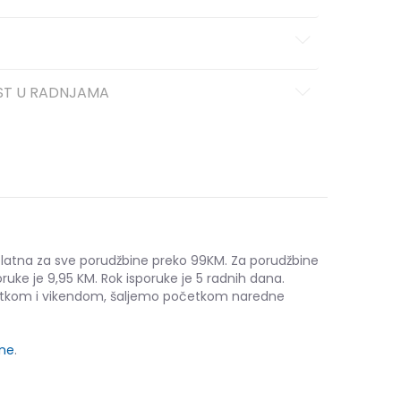
ST U RADNJAMA
platna za sve porudžbine preko 99KM. Za porudžbine
ruke je 9,95 KM. Rok isporuke je 5 radnih dana.
etkom i vikendom, šaljemo početkom naredne
ine
.