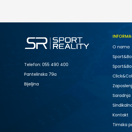
29,00
BAM
Veličina
INFORMA
XS
O nama
-50% U KORPI
Sport&Bo
Telefon:
055 490 400
Sport&Bo
Pantelinska 79a
Click&Col
Bijeljina
Zaposlen
Saradnja
Sindikaln
Kontakt
Timska p