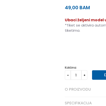
49,00
BAM
Ubaci željeni model u
*Tiket se aktivira auto
tiketima.
S
S
M
M
L
L
XL
XL
Količina:
O PROIZVODU
SPECIFIKACIJA