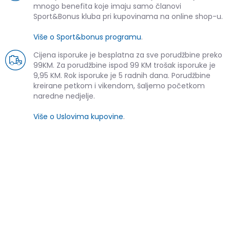
mnogo benefita koje imaju samo članovi
Sport&Bonus kluba pri kupovinama na online shop-u.
Više o Sport&bonus programu
.
Cijena isporuke je besplatna za sve porudžbine preko
99KM. Za porudžbine ispod 99 KM trošak isporuke je
9,95 KM. Rok isporuke je 5 radnih dana. Porudžbine
kreirane petkom i vikendom, šaljemo početkom
naredne nedjelje.
Više o Uslovima kupovine
.
SLIČNI PROIZVODI