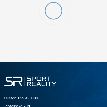
DODAJ U KORPU
L
Telefon:
055 490 400
Pantelinska 79a