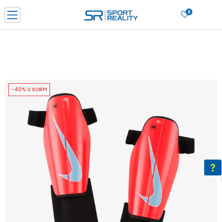
0
PORUČI ONLINE I UŠTEDI
PLAĆANJE NA RATE do 6 mjesečnih rata bez kamate
SAZNAJTE VIŠE
BESPLATNA ISPORUKA u BIH za sve kupovine u vrijednosti preko 99 KM
SAZNAJTE VIŠE
-40% U KORPI
CLICK & COLLECT Platite karticom online i preuzmite u prodavnici po vašem
izboru
SAZNAJTE VIŠE