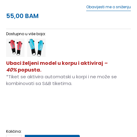
Obavijesti me o sniženju
55,00
BAM
Dostupno u više boja:
Ubaci željeni model u korpu i aktiviraj
–
40%
popusta.
*Tiket se aktivira automatski u korpi i ne može se
kombinovati sa S&B tiketima.
S
S
M
M
L
L
Količina: