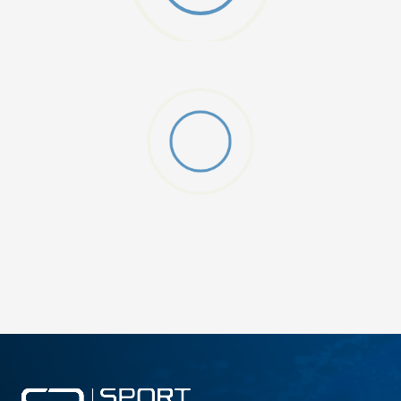
FG/MG J
DODAJ U KORPU
13-K
1
2-
3