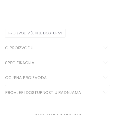
10.5
44.5
28.5
11
45
29
11.5
45.5
29.5
12
46
30
12.5
47
30.5
PROIZVOD VIŠE NIJE DOSTUPAN
O PROIZVODU
SPECIFIKACIJA
OCJENA PROIZVODA
PROVJERI DOSTUPNOST U RADNJAMA