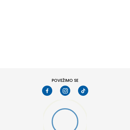
DODAJ U KORPU
11K
11-K
13K
13-K
2
2-
POVEŽIMO SE
4
4-