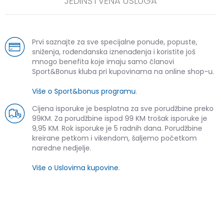
JEDINSTVENA USLUGA
Prvi saznajte za sve specijalne ponude, popuste,
sniženja, rođendanska iznenađenja i koristite još
mnogo benefita koje imaju samo članovi
Sport&Bonus kluba pri kupovinama na online shop-u.
Više o Sport&bonus programu
.
Cijena isporuke je besplatna za sve porudžbine preko
99KM. Za porudžbine ispod 99 KM trošak isporuke je
9,95 KM. Rok isporuke je 5 radnih dana. Porudžbine
kreirane petkom i vikendom, šaljemo početkom
naredne nedjelje.
Više o Uslovima kupovine
.
SLIČNI PROIZVODI