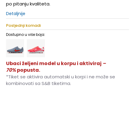
po pitanju kvaliteta.
Detaljnije
Posljednji komadi
Dostupno u više boja:
Ubaci željeni model u korpu i aktiviraj
–
70%
popusta.
*Tiket se aktivira automatski u korpi i ne može se
kombinovati sa S&B tiketima.
6.5
39
24.5
7
40
25
7.5
40.5
25.5
8
41
26
8.5
42
26.5
9
42.5
27
9.5
43
27.5
10
44
28