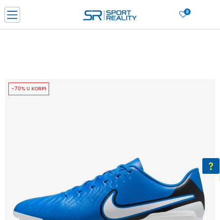
0
PORUČI ONLINE I UŠTEDI
PLAĆANJE NA RATE do 6 mjesečnih rata bez kamate
SAZNAJTE VIŠE
BESPLATNA ISPORUKA u BIH za sve kupovine u vrijednosti preko 99 KM
SAZNAJTE VIŠE
-70% U KORPI
CLICK & COLLECT Platite karticom online i preuzmite u prodavnici po vašem
izboru
SAZNAJTE VIŠE