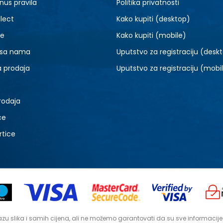
nus pravila
Politika privatnosti
3-
4
lect
Kako kupiti (desktop)
5-
je
Kako kupiti (mobile)
 sa nama
Uputstvo za registraciju (desk
a prodaja
Uputstvo za registraciju (mobi
rodaja
ce
rtice
zu slika i samih cijena, ali ne možemo garantovati da su sve informacije ko