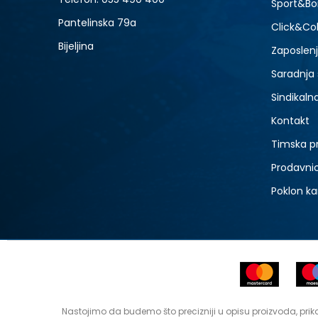
Sport&Bo
3
Pantelinska 79a
Click&Col
5
Bijeljina
Zaposlen
Saradnja
Sindikaln
Kontakt
Timska p
Prodavni
Poklon ka
Nastojimo da budemo što precizniji u opisu proizvoda, prika