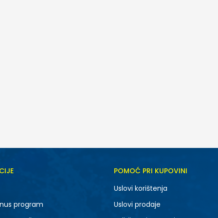
CIJE
POMOĆ PRI KUPOVINI
10-K
11K
Uslovi korištenja
12-K
13K
nus program
Uslovi prodaje
1-
2