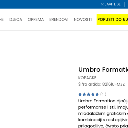
PRIJAVITE SE
NE
DJECA
OPREMA
BRENDOVI
NOVOSTI
POPUSTI DO 6
PORUČI ONLINE I UŠTEDI
ĆANJE NA RATE do 6 mjesečnih rata bez kamate
SAZNAJTE 
tion
SPORUKA u BIH za sve kupovine u vrijednosti preko 99 KM
atite karticom online i preuzmite u prodavnici po vašem 
Umbro Formati
KOPAČKE
Šifra artikla:
82161U-MZZ
4
Umbro Formation dječije
performanse i stil, imaju
mladalačkim grafičkim 
kombinaciji s rastegljiv
prilagodljivo, čvrsto pr