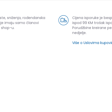
ste, sniženja, rođendanska
Cijena isporuke je bes
oje imaju samo članovi
ispod 99 KM trošak ispo
 shop-u.
Porudžbine kreirane p
nedjelje.
Više o Uslovima kupov
SLIČNI PROIZVODI