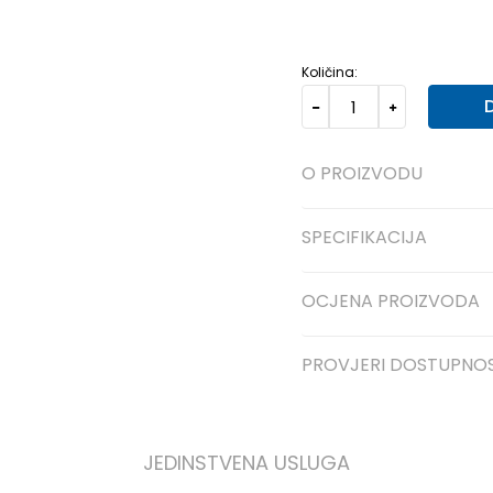
5.5Y
38
24
6Y
38.5
24.
Količina:
O PROIZVODU
SPECIFIKACIJA
OCJENA PROIZVODA
PROVJERI DOSTUPNO
JEDINSTVENA USLUGA