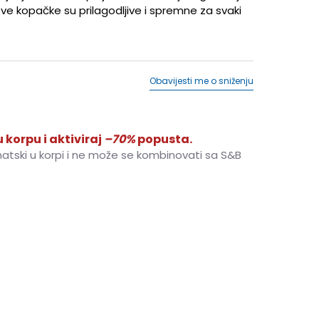
ove kopačke su prilagodljive i spremne za svaki
Obavijesti me o sniženju
 korpu i aktiviraj
–70%
popusta.
matski u korpi i ne može se kombinovati sa S&B
.5
17.5
12.5C
30
18.5
13.5C
31.5
19.5
11C
28
17
32
20
1.5Y
33
20.5
2Y
33.5
21
2.5Y
34
21.5
4Y
36
23
4.5Y
36.5
23.5
5Y
37.5
23.5