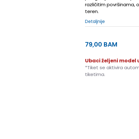
različitim površinama, 
teren.
Detaljnije
79,00
BAM
Ubaci željeni model u
*Tiket se aktivira auto
tiketima.
10.5C
27.5
16.5
11.5C
28
12C
29
18
13C
31
19
1Y
3Y
35
22
3.5Y
35.5
22.5