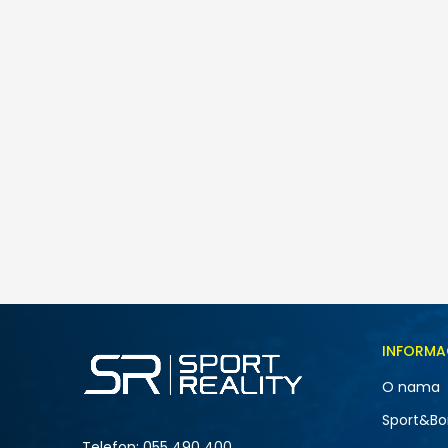
adidas PREDATOR CLUB FT FG/MG J
109,00
BAM
Veličina
INFORMA
10K
O nama
12K
NOVO
Sport&Bo
1
Telefon:
055 490 400