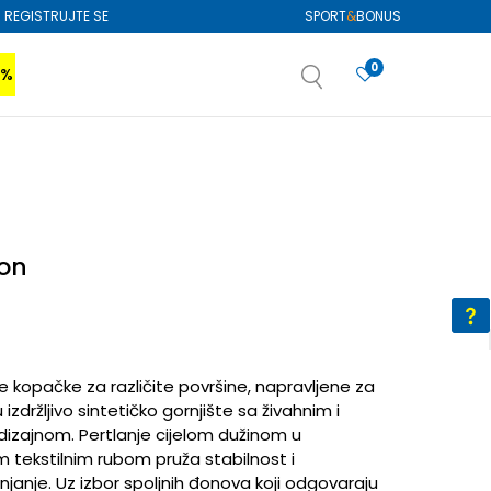
REGISTRUJTE SE
SPORT
&
BONUS
0
0%
VIŠE
SAZNAJTE VIŠE
izboru
SAZNAJTE VIŠE
on
 kopačke za različite površine, napravljene za
 izdržljivo sintetičko gornjište sa živahnim i
dizajnom. Pertlanje cijelom dužinom u
im tekstilnim rubom pruža stabilnost i
ianjanje. Uz izbor spoljnih đonova koji odgovaraju