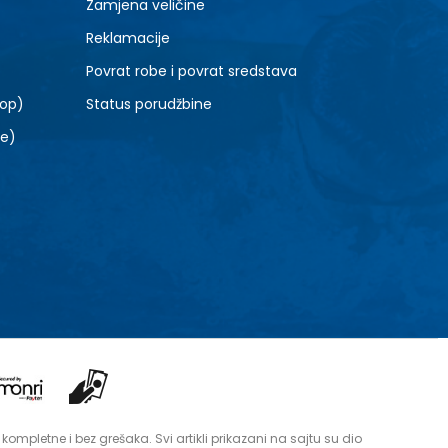
Zamjena veličine
4-
Reklamacije
Povrat robe i povrat sredstava
top)
Status porudžbine
le)
mpletne i bez grešaka. Svi artikli prikazani na sajtu su dio