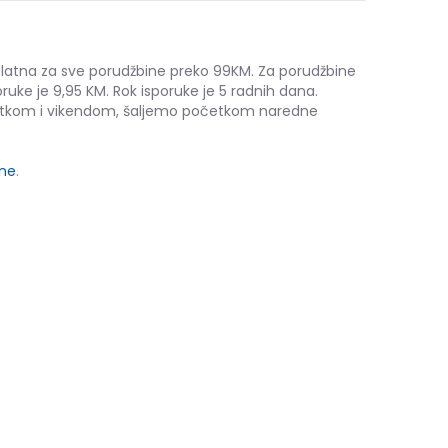
platna za sve porudžbine preko 99KM. Za porudžbine
ruke je 9,95 KM. Rok isporuke je 5 radnih dana.
etkom i vikendom, šaljemo početkom naredne
ine
.