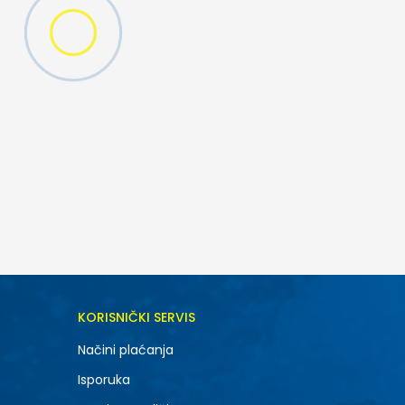
DODAJ U KORPU
KORISNIČKI SERVIS
11-K
Načini plaćanja
13-K
Isporuka
2-