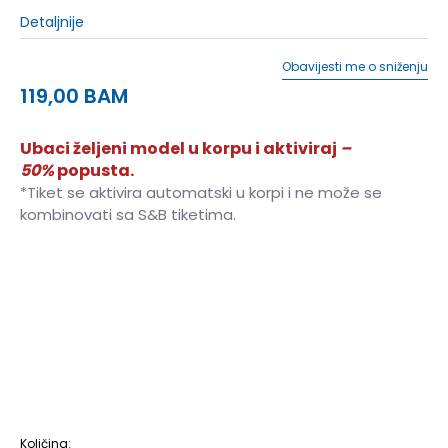
Detaljnije
Obavijesti me o sniženju
119,00
BAM
Ubaci željeni model u korpu i aktiviraj
–
50%
popusta.
*Tiket se aktivira automatski u korpi i ne može se
kombinovati sa S&B tiketima.
1Y
32
20
1.5Y
33
20.5
2Y
33.5
21
2.5Y
34
21.5
3Y
35
22
3.5Y
35.5
22.5
4Y
36
23
4.5Y
36.5
23.5
5Y
37.5
23.5
5.5Y
38
24
6Y
38.5
24
Količina: