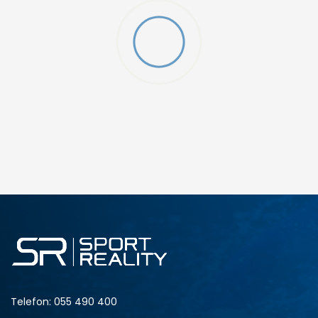
FG/MG J
DODAJ U KORPU
13-K
1
2-
3
4-
5
Telefon:
055 490 400