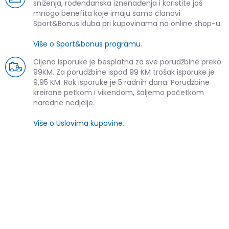
sniženja, rođendanska iznenađenja i koristite još
mnogo benefita koje imaju samo članovi
Sport&Bonus kluba pri kupovinama na online shop-u.
Više o Sport&bonus programu
.
Cijena isporuke je besplatna za sve porudžbine preko
99KM. Za porudžbine ispod 99 KM trošak isporuke je
9,95 KM. Rok isporuke je 5 radnih dana. Porudžbine
kreirane petkom i vikendom, šaljemo početkom
naredne nedjelje.
Više o Uslovima kupovine
.
SLIČNI PROIZVODI