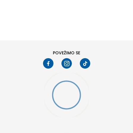
DODAJ U KORPU
11K
11-K
13K
13-K
2
2-
POVEŽIMO SE
4
4-