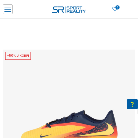
0
PORUČI ONLINE I UŠTEDI
PLAĆANJE NA RATE do 6 mjesečnih rata bez kamate
SAZNAJTE VIŠE
BESPLATNA ISPORUKA u BIH za sve kupovine u vrijednosti preko 99 KM
SAZNAJTE VIŠE
-50% U KORPI
CLICK & COLLECT Platite karticom online i preuzmite u prodavnici po vašem
izboru
SAZNAJTE VIŠE