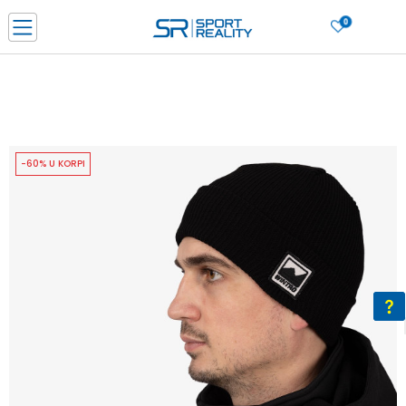
0
PORUČI ONLINE I UŠTEDI
PLAĆANJE NA RATE do 6 mjesečnih rata bez kamate
SAZNAJTE VIŠE
BESPLATNA ISPORUKA u BIH za sve kupovine u vrijednosti preko 99 KM
SAZNAJTE VIŠE
-60% U KORPI
CLICK & COLLECT Platite karticom online i preuzmite u prodavnici po vašem
izboru
SAZNAJTE VIŠE