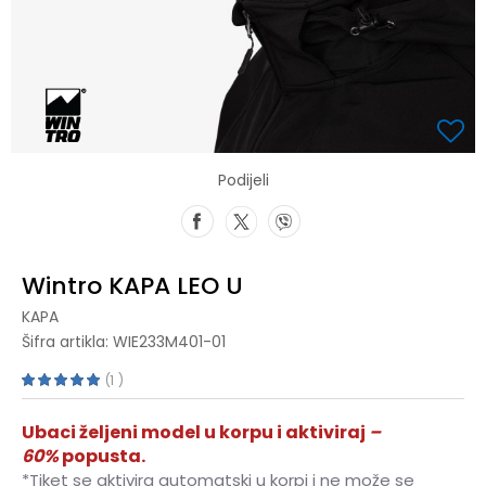
Podijeli
Wintro KAPA LEO U
KAPA
Šifra artikla:
WIE233M401-01
1
Ubaci željeni model u korpu i aktiviraj
–
60%
popusta.
*Tiket se aktivira automatski u korpi i ne može se