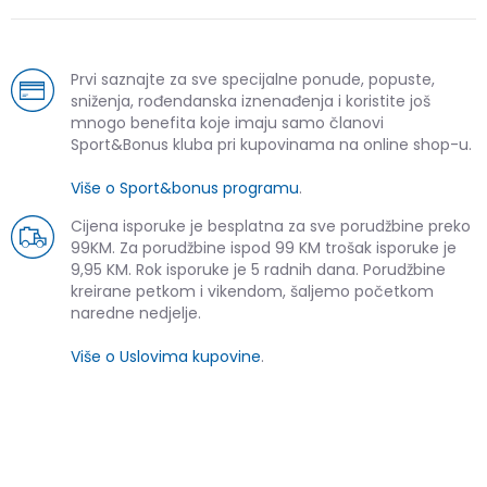
Prvi saznajte za sve specijalne ponude, popuste,
sniženja, rođendanska iznenađenja i koristite još
mnogo benefita koje imaju samo članovi
Sport&Bonus kluba pri kupovinama na online shop-u.
Više o Sport&bonus programu
.
Cijena isporuke je besplatna za sve porudžbine preko
99KM. Za porudžbine ispod 99 KM trošak isporuke je
9,95 KM. Rok isporuke je 5 radnih dana. Porudžbine
kreirane petkom i vikendom, šaljemo početkom
naredne nedjelje.
Više o Uslovima kupovine
.
SLIČNI PROIZVODI