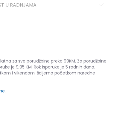
ST U RADNJAMA
platna za sve porudžbine preko 99KM. Za porudžbine
ruke je 9,95 KM. Rok isporuke je 5 radnih dana.
etkom i vikendom, šaljemo početkom naredne
ine
.