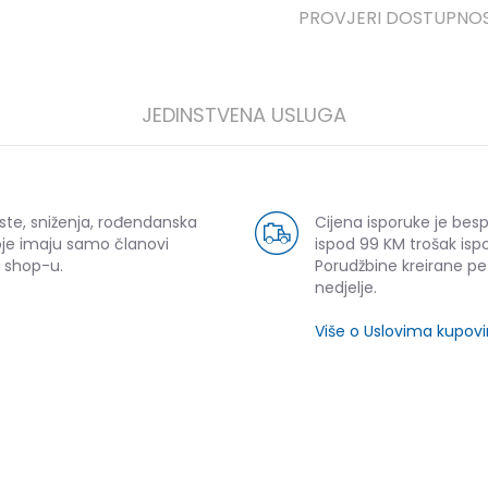
PROVJERI DOSTUPNO
JEDINSTVENA USLUGA
ste, sniženja, rođendanska
Cijena isporuke je bes
oje imaju samo članovi
ispod 99 KM trošak ispo
 shop-u.
Porudžbine kreirane p
nedjelje.
Više o Uslovima kupov
SLIČNI PROIZVODI