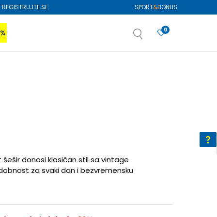
REGISTRUJTE SE
SPORT
&
BONUS
0
0%
VIŠE
SAZNAJTE VIŠE
izboru
SAZNAJTE VIŠE
šešir donosi klasičan stil sa vintage
udobnost za svaki dan i bezvremensku