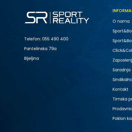
INFORMA
O nama
Sport&Bo
Telefon:
055 490 400
Sport&Bo
Pantelinska 79a
Click&Col
Bijeljina
Zaposlen
Saradnja
Sindikaln
Kontakt
Timska p
Prodavni
Poklon ka