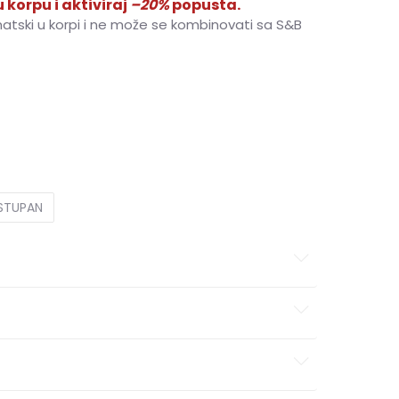
 korpu i aktiviraj
–20%
popusta.
matski u korpi i ne može se kombinovati sa S&B
OSTUPAN