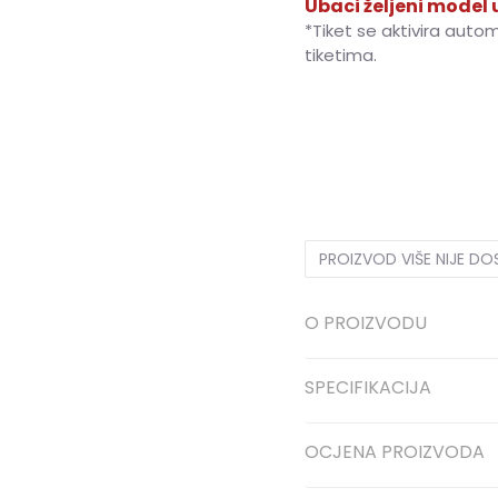
Ubaci željeni model u
*Tiket se aktivira auto
tiketima.
S
S
M
M
L
L
PROIZVOD VIŠE NIJE D
O PROIZVODU
SPECIFIKACIJA
OCJENA PROIZVODA