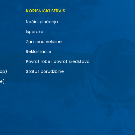
DODAJ U KORPU
KORISNIČKI SERVIS
Načini plaćanja
Isporuka
Zamjena veličine
Reklamacije
Povrat robe i povrat sredstava
top)
Status porudžbine
le)