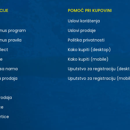
CIJE
POMOĆ PRI KUPOVINI
Uslovi korištenja
nus program
Uslovi prodaje
nus pravila
Politika privatnosti
lect
Kako kupiti (desktop)
je
Kako kupiti (mobile)
 sa nama
Uputstvo za registraciju (desk
a prodaja
Uputstvo za registraciju (mobi
rodaja
ce
rtice