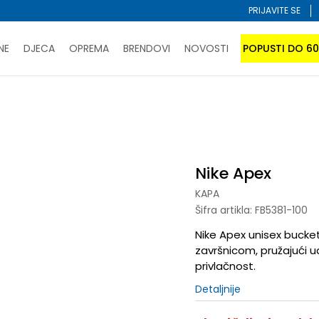
PRIJAVITE SE
NE
DJECA
OPREMA
BRENDOVI
NOVOSTI
POPUSTI DO 6
PORUČI ONLINE I UŠTEDI
ĆANJE NA RATE do 6 mjesečnih rata bez kamate
SAZNAJTE 
Nike Apex
SPORUKA u BIH za sve kupovine u vrijednosti preko 99 KM
atite karticom online i preuzmite u prodavnici po vašem 
Nike Apex
KAPA
Šifra artikla:
FB5381-100
Nike Apex unisex bucket 
završnicom, pružajući 
privlačnost.
Detaljnije