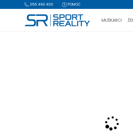
055 490 400
POMOĆ
MUŠKARCI
ŽE
PLA
Sport Reality
Proizvodi
Oprema
Kačketi i kape
Kapa
BESPLATNA I
CLICK & COLLECT Pl
-20% U KORPI