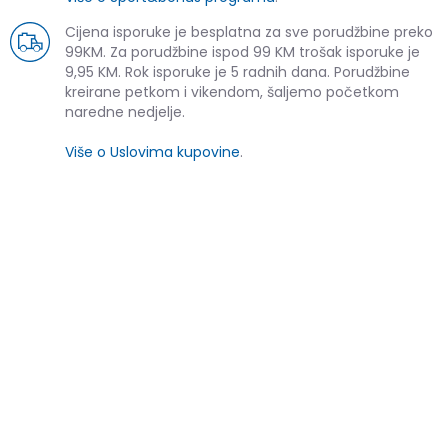
Cijena isporuke je besplatna za sve porudžbine preko
99KM. Za porudžbine ispod 99 KM trošak isporuke je
9,95 KM. Rok isporuke je 5 radnih dana. Porudžbine
kreirane petkom i vikendom, šaljemo početkom
naredne nedjelje.
Više o Uslovima kupovine
.
SLIČNI PROIZVODI