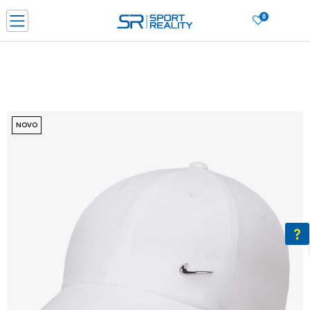
0
PORUČI ONLINE I UŠTEDI
PLAĆANJE NA RATE do 6 mjesečnih rata bez kamate
SAZNAJTE VIŠE
BESPLATNA ISPORUKA u BIH za sve kupovine u vrijednosti preko 99 KM
SAZNAJTE VIŠE
NOVO
CLICK & COLLECT Platite karticom online i preuzmite u prodavnici po vašem
izboru
SAZNAJTE VIŠE