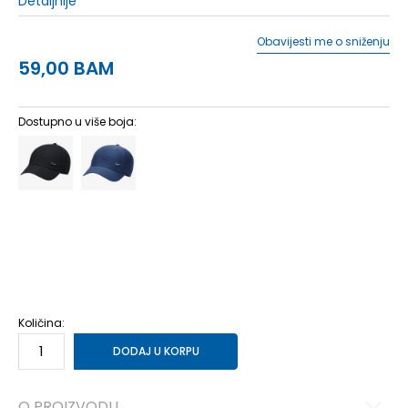
Detaljnije
Obavijesti me o sniženju
59,00
BAM
Dostupno u više boja:
1SIZE
1SIZE
S/M
S/M
M/L
M/L
L/XL
L/XL
Količina:
DODAJ U KORPU
O PROIZVODU