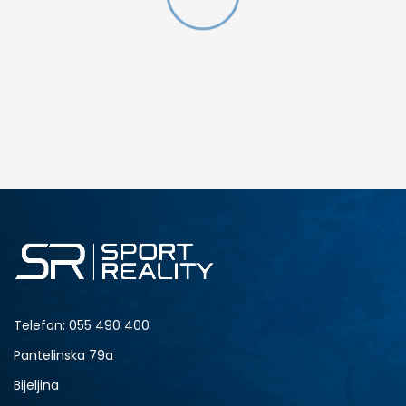
DODAJ U KORPU
37
38
43
44
Telefon:
055 490 400
Pantelinska 79a
Bijeljina