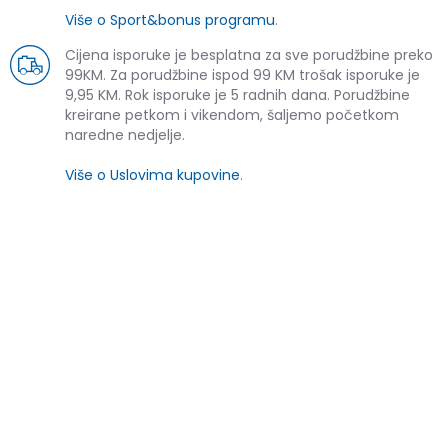
Više o Sport&bonus programu
.
Cijena isporuke je besplatna za sve porudžbine preko
99KM. Za porudžbine ispod 99 KM trošak isporuke je
9,95 KM. Rok isporuke je 5 radnih dana. Porudžbine
kreirane petkom i vikendom, šaljemo početkom
naredne nedjelje.
Više o Uslovima kupovine
.
SLIČNI PROIZVODI