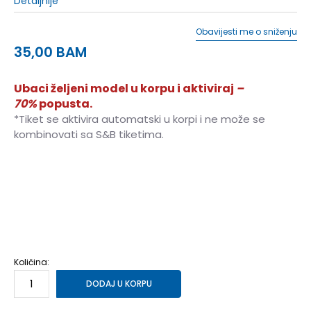
Detaljnije
Obavijesti me o sniženju
35,00
BAM
Ubaci željeni model u korpu i aktiviraj
–
70%
popusta.
*Tiket se aktivira automatski u korpi i ne može se
kombinovati sa S&B tiketima.
35-36
35-36
41-42
41-42
37
37
38
38
39
39
40
40
43
43
Količina:
DODAJ U KORPU