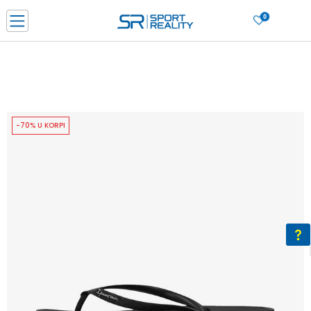
0
PORUČI ONLINE I UŠTEDI
PLAĆANJE NA RATE do 6 mjesečnih rata bez kamate
SAZNAJTE VIŠE
BESPLATNA ISPORUKA u BIH za sve kupovine u vrijednosti preko 99 KM
SAZNAJTE VIŠE
-70% U KORPI
CLICK & COLLECT Platite karticom online i preuzmite u prodavnici po vašem
izboru
SAZNAJTE VIŠE