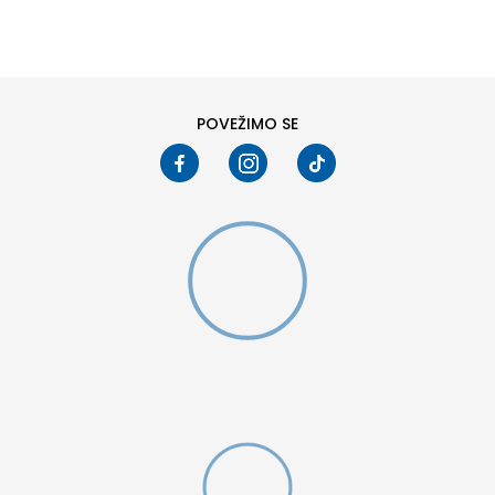
48-49
41
44
47
POVEŽIMO SE