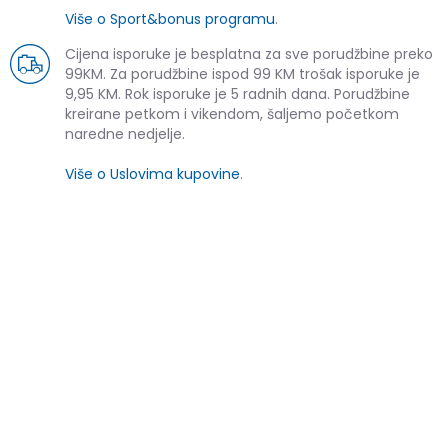
Više o Sport&bonus programu
.
Cijena isporuke je besplatna za sve porudžbine preko
99KM. Za porudžbine ispod 99 KM trošak isporuke je
9,95 KM. Rok isporuke je 5 radnih dana. Porudžbine
kreirane petkom i vikendom, šaljemo početkom
naredne nedjelje.
Više o Uslovima kupovine
.
SLIČNI PROIZVODI