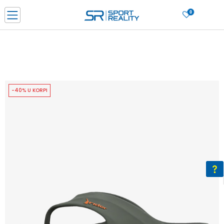
0
PORUČI ONLINE I UŠTEDI
PLAĆANJE NA RATE do 6 mjesečnih rata bez kamate
SAZNAJTE VIŠE
BESPLATNA ISPORUKA u BIH za sve kupovine u vrijednosti preko 99 KM
SAZNAJTE VIŠE
-40% U KORPI
CLICK & COLLECT Platite karticom online i preuzmite u prodavnici po vašem
izboru
SAZNAJTE VIŠE