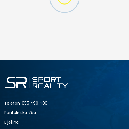
DODAJ U KORPU
37
38
43
44
Telefon:
055 490 400
Pantelinska 79a
Bijeljina