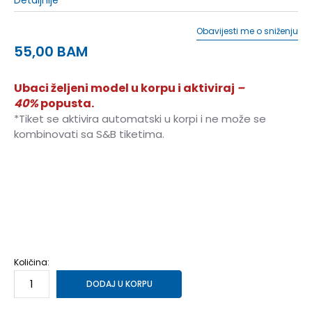
Obavijesti me o sniženju
55,00
BAM
Ubaci željeni model u korpu i aktiviraj
–
40%
popusta.
*Tiket se aktivira automatski u korpi i ne može se
kombinovati sa S&B tiketima.
39-40
39-40
45-46
45-46
48-49
48-49
41
41
42
42
43
43
44
44
47
47
Količina:
DODAJ U KORPU