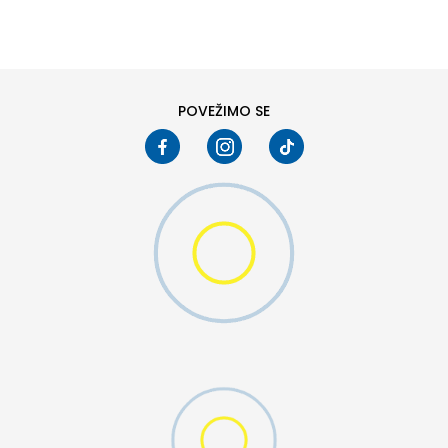
48-49
41
44
47
POVEŽIMO SE