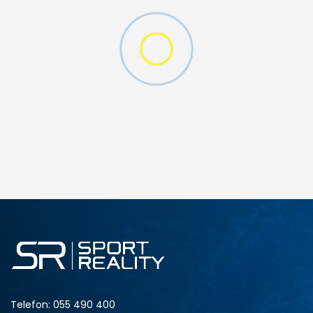
DODAJ U KORPU
128
140
176
Telefon:
055 490 400