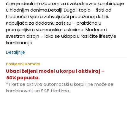
čine je idealnim izborom za svakodnevne kombinacije
u hladnijim danima.Detalji: Duga i topla – štiti od
hladnoće i vjetra zahvaljujući produženoj dužini.
Kapuljača za dodatnu zaštitu – praktična u
promjenljivim vremenskim uslovima. Moderan i
svestran dizajn – lako se uklapa u različite lifestyle
kombinacije.
Detaljnije
Posljednji komadi
Ubaci željeni model u korpu i aktiviraj
–
60%
popusta.
*Tiket se aktivira automatski u korpi i ne može se
kombinovati sa S&B tiketima.
2XS
2XS
XS
XS
S
S
M
M
L
L
XL
XL