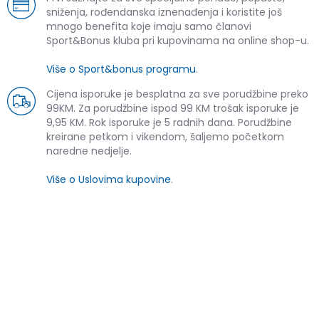
sniženja, rođendanska iznenađenja i koristite još
mnogo benefita koje imaju samo članovi
Sport&Bonus kluba pri kupovinama na online shop-u.
Više o Sport&bonus programu
.
Cijena isporuke je besplatna za sve porudžbine preko
99KM. Za porudžbine ispod 99 KM trošak isporuke je
9,95 KM. Rok isporuke je 5 radnih dana. Porudžbine
kreirane petkom i vikendom, šaljemo početkom
naredne nedjelje.
Više o Uslovima kupovine
.
SLIČNI PROIZVODI