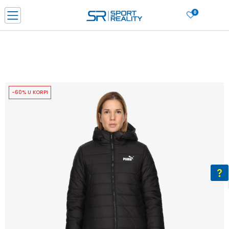
0
PORUČI ONLINE I UŠTEDI
PLAĆANJE NA RATE do 6 mjesečnih rata bez kamate
SAZNAJTE VIŠE
BESPLATNA ISPORUKA u BIH za sve kupovine u vrijednosti preko 99 KM
SAZNAJTE VIŠE
-60% U KORPI
CLICK & COLLECT Platite karticom online i preuzmite u prodavnici po vašem
izboru
SAZNAJTE VIŠE