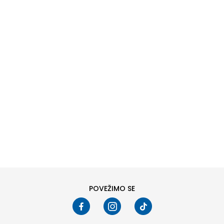
DODAJ U KORPU
38
40
POVEŽIMO SE