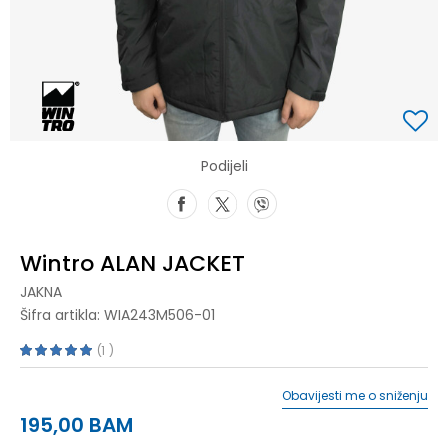
Podijeli
Wintro ALAN JACKET
JAKNA
Šifra artikla:
WIA243M506-01
1
Obavijesti me o sniženju
195,00
BAM