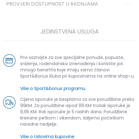
PROVJERI DOSTUPNOST U RADNJAMA
JEDINSTVENA USLUGA
Prvi saznajte za sve specijalne ponude, popuste,
sniženja, rođendanska iznenađenja i koristite još
mnogo benefita koje imaju samo članovi
Sport&Bonus kluba pri kupovinama na online shop-u.
Više o Sport&bonus programu
.
Cijena isporuke je besplatna za sve porudžbine preko
99KM. Za porudžbine ispod 99 KM trošak isporuke je
9,95 KM. Rok isporuke je 5 radnih dana. Porudžbine
kreirane petkom i vikendom, šaljemo početkom
naredne nedjelje.
Više o Uslovima kupovine
.