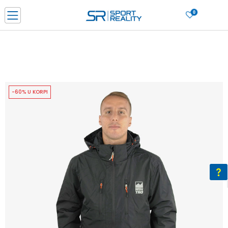
0
PORUČI ONLINE I UŠTEDI
PLAĆANJE NA RATE do 6 mjesečnih rata bez kamate
SAZNAJTE VIŠE
BESPLATNA ISPORUKA u BIH za sve kupovine u vrijednosti preko 99 KM
SAZNAJTE VIŠE
-60% U KORPI
CLICK & COLLECT Platite karticom online i preuzmite u prodavnici po vašem
izboru
SAZNAJTE VIŠE