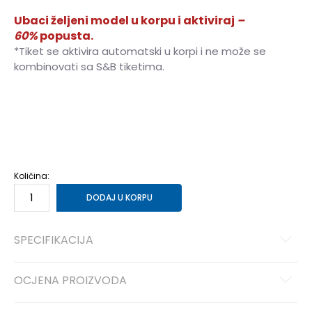
Ubaci željeni model u korpu i aktiviraj
–
60%
popusta.
*Tiket se aktivira automatski u korpi i ne može se
kombinovati sa S&B tiketima.
3XL
3XL
S
S
M
M
L
L
XL
XL
2XL
2XL
Količina:
DODAJ U KORPU
SPECIFIKACIJA
OCJENA PROIZVODA