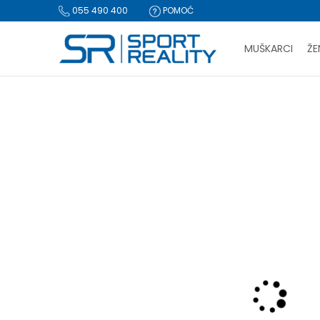
055 490 400
POMOĆ
MUŠKARCI
ŽE
PLA
Sport Reality
Proizvodi
Tekstil
Jakne i prsluci
Jakna
BESPLATNA I
CLICK & COLLECT Pl
-60% U KORPI