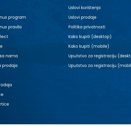
36
38
Uslovi korištenja
44
nus program
Uslovi prodaje
nus pravila
Politika privatnosti
lect
Kako kupiti (desktop)
je
Kako kupiti (mobile)
 sa nama
Uputstvo za registraciju (desk
a prodaja
Uputstvo za registraciju (mobi
rodaja
ce
rtice