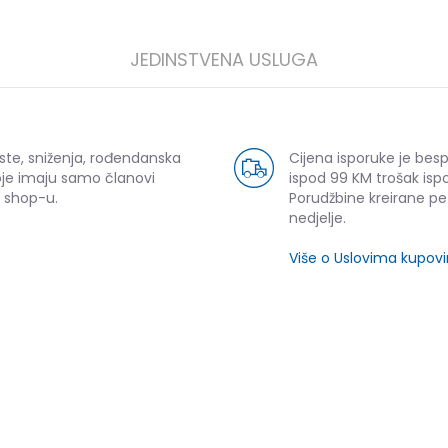
JEDINSTVENA USLUGA
ste, sniženja, rođendanska
Cijena isporuke je bes
oje imaju samo članovi
ispod 99 KM trošak ispo
 shop-u.
Porudžbine kreirane p
nedjelje.
Više o Uslovima kupov
SLIČNI PROIZVODI