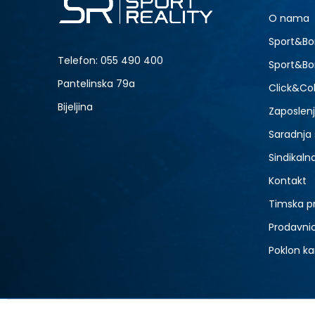
34
O nama
42
Sport&Bo
Telefon:
055 490 400
Sport&Bo
Pantelinska 79a
Click&Col
Bijeljina
Zaposlen
Saradnja
Sindikaln
Kontakt
Timska p
Prodavni
Poklon ka