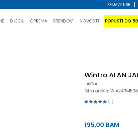
PRIJAVITE SE
NE
DJECA
OPREMA
BRENDOVI
NOVOSTI
POPUSTI DO 6
PORUČI ONLINE I UŠTEDI
ĆANJE NA RATE do 6 mjesečnih rata bez kamate
SAZNAJTE 
Wintro ALAN JACKET
SPORUKA u BIH za sve kupovine u vrijednosti preko 99 KM
atite karticom online i preuzmite u prodavnici po vašem 
Wintro ALAN J
JAKNA
Šifra artikla:
WIA243M506
1
195,00
BAM