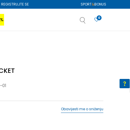
REGISTRUJTE SE
SPORT
&
BONUS
0
0%
VIŠE
SAZNAJTE VIŠE
izboru
SAZNAJTE VIŠE
ACKET
-01
Obavijesti me o sniženju