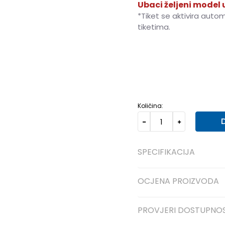
Ubaci željeni model u
*Tiket se aktivira auto
tiketima.
3XL
3XL
S
S
M
M
Količina:
SPECIFIKACIJA
OCJENA PROIZVODA
PROVJERI DOSTUPNO