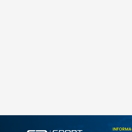
Icepeak ICEPEAK BRENHAM
155,00
BAM
Veličina
INFORMA