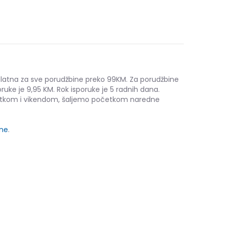
platna za sve porudžbine preko 99KM. Za porudžbine
ruke je 9,95 KM. Rok isporuke je 5 radnih dana.
etkom i vikendom, šaljemo početkom naredne
ine
.