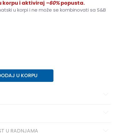
 korpu i aktiviraj
–60%
popusta.
matski u korpi i ne može se kombinovati sa S&B
L
L
XL
XL
2XL
2XL
DODAJ U KORPU
ST U RADNJAMA