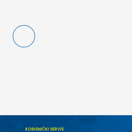
DODAJ U KORPU
KORISNIČKI SERVIS