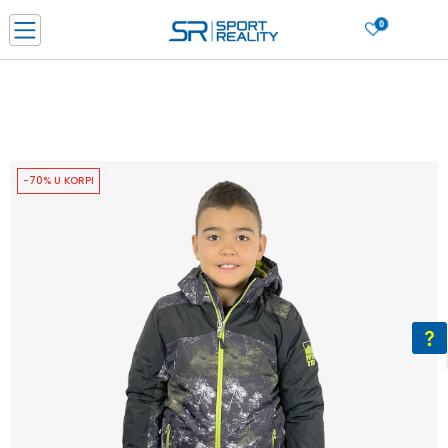
0
PORUČI ONLINE I UŠTEDI
PLAĆANJE NA RATE do 6 mjesečnih rata bez kamate
SAZNAJTE VIŠE
BESPLATNA ISPORUKA u BIH za sve kupovine u vrijednosti preko 99 KM
SAZNAJTE VIŠE
-70% U KORPI
CLICK & COLLECT Platite karticom online i preuzmite u prodavnici po vašem
izboru
SAZNAJTE VIŠE