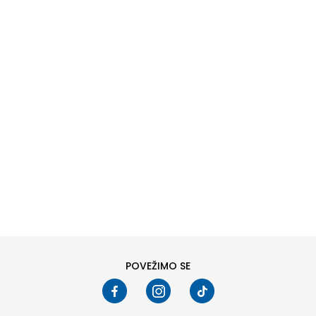
DODAJ U KORPU
38
40
POVEŽIMO SE