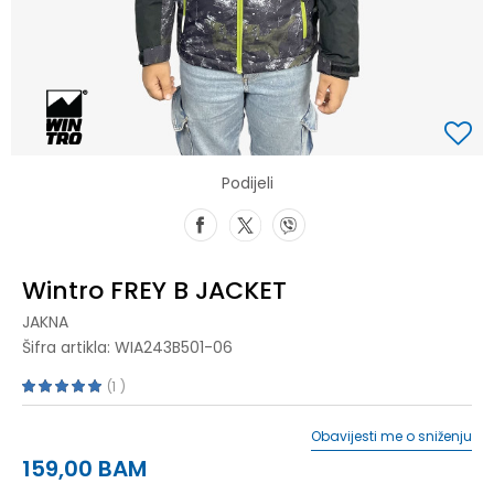
Podijeli
Wintro FREY B JACKET
JAKNA
Šifra artikla:
WIA243B501-06
1
Obavijesti me o sniženju
159,00
BAM