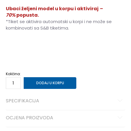
Ubaci željeni model u korpu i aktiviraj
–
70%
popusta.
*Tiket se aktivira automatski u korpi i ne može se
kombinovati sa S&B tiketima.
6
5-6g.
8
7-8g.
10
9-10g.
12
11-12g.
14
13-14g.
Količina:
DODAJ U KORPU
SPECIFIKACIJA
OCJENA PROIZVODA