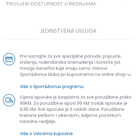
PROVJERI DOSTUPNOST U RADNJAMA
JEDINSTVENA USLUGA
Prvi saznajte za sve specijalne ponude, popuste,
sniženja, rođendanska iznenađenja i koristite još
mnogo benefita koje imaju samo članovi
Sport&Bonus kluba pri kupovinama na online shop-u.
Više o Sport&bonus programu
.
Cijena isporuke je besplatna za sve porudžbine preko
99KM. Za porudžbine ispod 99 KM trošak isporuke je
9,95 KM. Rok isporuke je 5 radnih dana. Porudžbine
kreirane petkom i vikendom, šaljemo početkom
naredne nedjelje.
Više o Uslovima kupovine
.