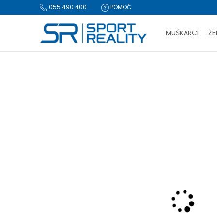
055 490 400
POMOĆ
MUŠKARCI
ŽE
PLA
Sport Reality
Proizvodi
Tekstil
Jakne i prsluci
Jakna
BESPLATNA I
CLICK & COLLECT Pl