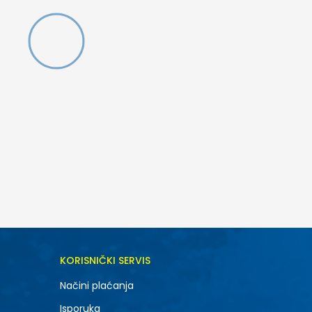
DODAJ U KORPU
KORISNIČKI SERVIS
40
Načini plaćanja
Isporuka