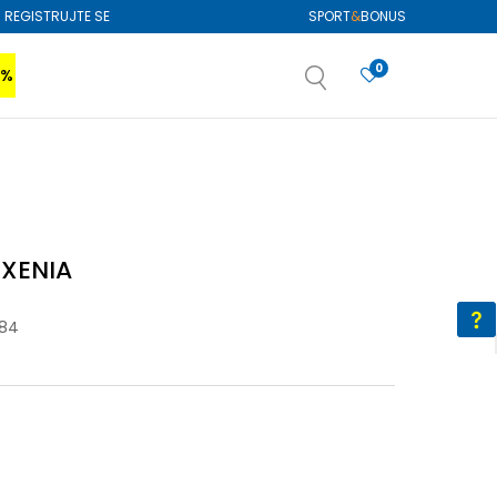
REGISTRUJTE SE
SPORT
&
BONUS
0
0%
VIŠE
SAZNAJTE VIŠE
izboru
SAZNAJTE VIŠE
 XENIA
-84