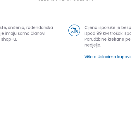
ste, sniženja, rođendanska
Cijena isporuke je bes
oje imaju samo članovi
ispod 99 KM trošak ispo
 shop-u.
Porudžbine kreirane p
nedjelje.
Više o Uslovima kupov
SLIČNI PROIZVODI