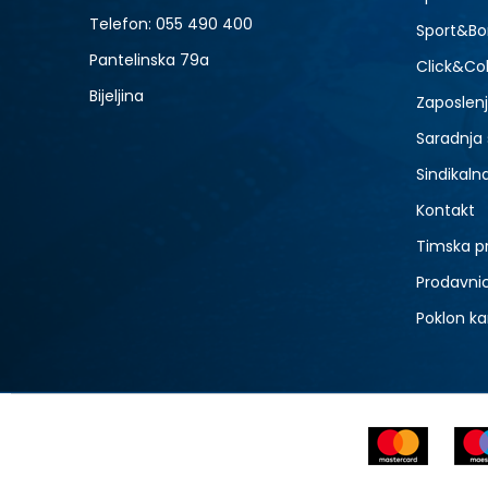
Telefon:
055 490 400
Sport&Bo
Pantelinska 79a
Click&Col
Bijeljina
Zaposlen
Saradnja
Sindikaln
Kontakt
Timska p
Prodavni
Poklon ka