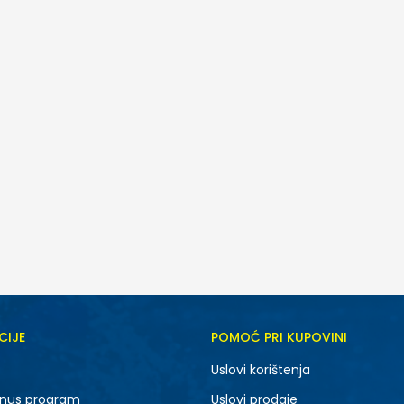
CIJE
POMOĆ PRI KUPOVINI
36
38
Uslovi korištenja
44
nus program
Uslovi prodaje