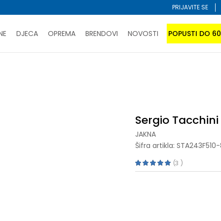
PRIJAVITE SE
NE
DJECA
OPREMA
BRENDOVI
NOVOSTI
POPUSTI DO 6
PORUČI ONLINE I UŠTEDI
ĆANJE NA RATE do 6 mjesečnih rata bez kamate
SAZNAJTE 
Sergio Tacchini XENIA
SPORUKA u BIH za sve kupovine u vrijednosti preko 99 KM
atite karticom online i preuzmite u prodavnici po vašem 
Sergio Tacchini
JAKNA
Šifra artikla:
STA243F510
3