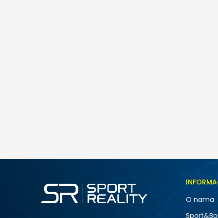
Icepeak ICEPEAK BRENHAM
155,00
BAM
Veličina
INFORMA
34
O nama
42
NOVO
Sport&Bo