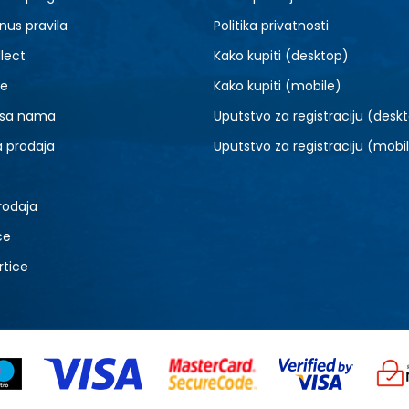
nus pravila
Politika privatnosti
lect
Kako kupiti (desktop)
je
Kako kupiti (mobile)
 sa nama
Uputstvo za registraciju (desk
a prodaja
Uputstvo za registraciju (mobi
rodaja
ce
rtice