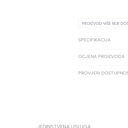
XS
XS
S
S
M
M
L
L
PROIZVOD VIŠE NIJE D
SPECIFIKACIJA
OCJENA PROIZVODA
PROVJERI DOSTUPNO
JEDINSTVENA USLUGA