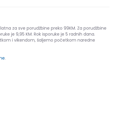
platna za sve porudžbine preko 99KM. Za porudžbine
ruke je 9,95 KM. Rok isporuke je 5 radnih dana.
etkom i vikendom, šaljemo početkom naredne
ine
.