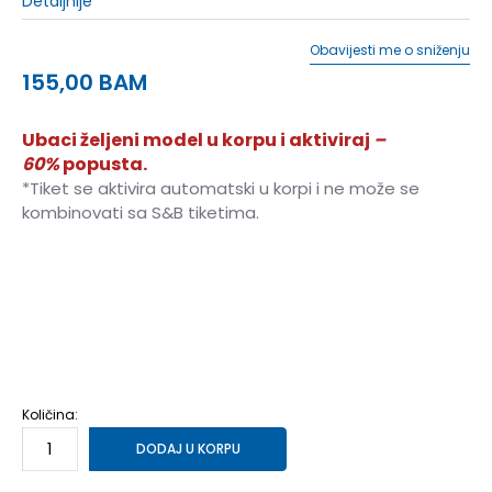
Detaljnije
Obavijesti me o sniženju
155,00
BAM
Ubaci željeni model u korpu i aktiviraj
–
60%
popusta.
*Tiket se aktivira automatski u korpi i ne može se
kombinovati sa S&B tiketima.
6Y
5-6g.
8Y
7-8g.
10Y
9-10g.
12Y
11-12g.
14Y
13-14g.
Količina:
DODAJ U KORPU