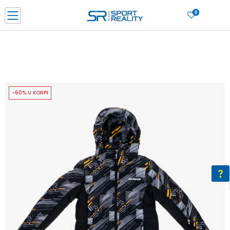
0
PORUČI ONLINE I UŠTEDI
PLAĆANJE NA RATE do 6 mjesečnih rata bez kamate
SAZNAJTE VIŠE
BESPLATNA ISPORUKA u BIH za sve kupovine u vrijednosti preko 99 KM
SAZNAJTE VIŠE
-60% U KORPI
CLICK & COLLECT Platite karticom online i preuzmite u prodavnici po vašem
izboru
SAZNAJTE VIŠE