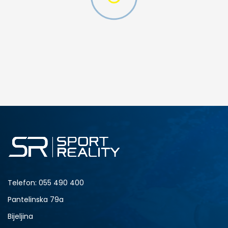
DODAJ U KORPU
128
140
176
Telefon:
055 490 400
Pantelinska 79a
Bijeljina