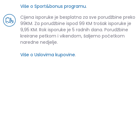
Više o Sport&bonus programu
.
Cijena isporuke je besplatna za sve porudžbine preko
99KM. Za porudžbine ispod 99 KM trošak isporuke je
9,95 KM. Rok isporuke je 5 radnih dana. Porudžbine
kreirane petkom i vikendom, šaljemo početkom
naredne nedjelje.
Više o Uslovima kupovine
.
SLIČNI PROIZVODI