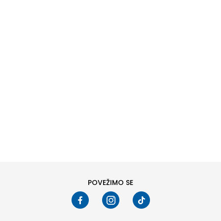
DODAJ U KORPU
38
40
POVEŽIMO SE