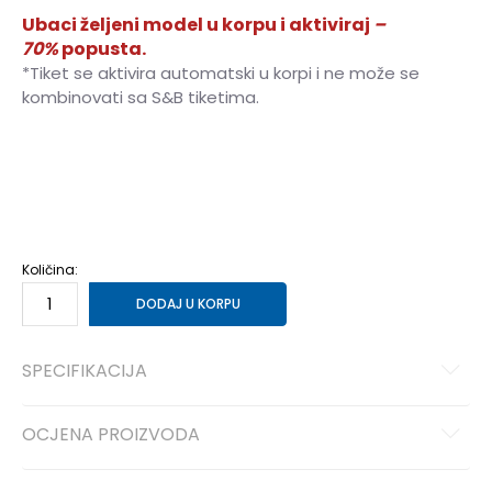
Ubaci željeni model u korpu i aktiviraj
–
70%
popusta.
*Tiket se aktivira automatski u korpi i ne može se
kombinovati sa S&B tiketima.
6
5-6g.
8
7-8g.
10
9-10g.
12
11-12g.
14
13-14g.
Količina:
DODAJ U KORPU
SPECIFIKACIJA
OCJENA PROIZVODA