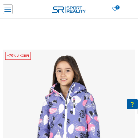
0
PORUČI ONLINE I UŠTEDI
PLAĆANJE NA RATE do 6 mjesečnih rata bez kamate
SAZNAJTE VIŠE
BESPLATNA ISPORUKA u BIH za sve kupovine u vrijednosti preko 99 KM
SAZNAJTE VIŠE
-70% U KORPI
CLICK & COLLECT Platite karticom online i preuzmite u prodavnici po vašem
izboru
SAZNAJTE VIŠE