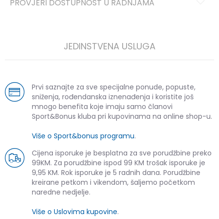
PROVJERI DOSTUPNOST U RADNJAMA
JEDINSTVENA USLUGA
Prvi saznajte za sve specijalne ponude, popuste,
sniženja, rođendanska iznenađenja i koristite još
mnogo benefita koje imaju samo članovi
Sport&Bonus kluba pri kupovinama na online shop-u.
Više o Sport&bonus programu
.
Cijena isporuke je besplatna za sve porudžbine preko
99KM. Za porudžbine ispod 99 KM trošak isporuke je
9,95 KM. Rok isporuke je 5 radnih dana. Porudžbine
kreirane petkom i vikendom, šaljemo početkom
naredne nedjelje.
Više o Uslovima kupovine
.