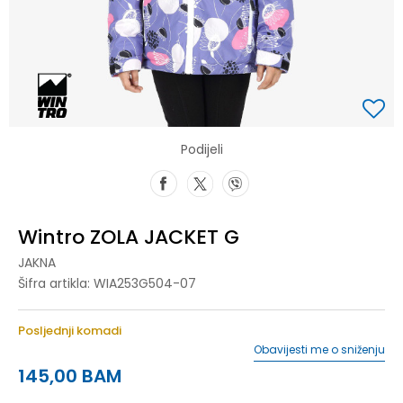
Podijeli
Wintro ZOLA JACKET G
JAKNA
Šifra artikla:
WIA253G504-07
Posljednji komadi
Obavijesti me o sniženju
145,00
BAM