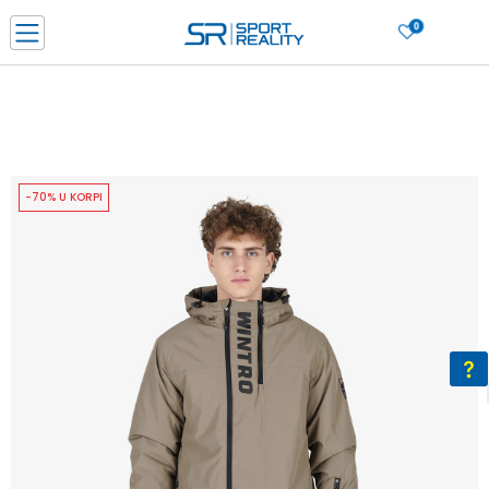
0
PORUČI ONLINE I UŠTEDI
PLAĆANJE NA RATE do 6 mjesečnih rata bez kamate
SAZNAJTE VIŠE
BESPLATNA ISPORUKA u BIH za sve kupovine u vrijednosti preko 99 KM
SAZNAJTE VIŠE
-70% U KORPI
CLICK & COLLECT Platite karticom online i preuzmite u prodavnici po vašem
izboru
SAZNAJTE VIŠE