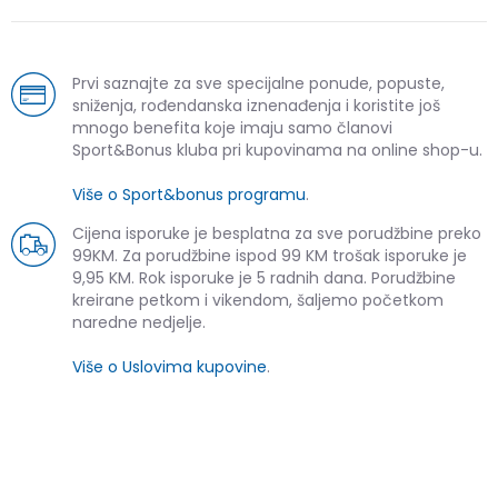
Prvi saznajte za sve specijalne ponude, popuste,
sniženja, rođendanska iznenađenja i koristite još
mnogo benefita koje imaju samo članovi
Sport&Bonus kluba pri kupovinama na online shop-u.
Više o Sport&bonus programu
.
Cijena isporuke je besplatna za sve porudžbine preko
99KM. Za porudžbine ispod 99 KM trošak isporuke je
9,95 KM. Rok isporuke je 5 radnih dana. Porudžbine
kreirane petkom i vikendom, šaljemo početkom
naredne nedjelje.
Više o Uslovima kupovine
.
SLIČNI PROIZVODI