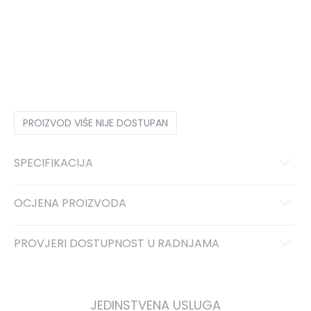
S
S
M
M
L
L
XL
XL
2XL
2XL
PROIZVOD VIŠE NIJE DOSTUPAN
SPECIFIKACIJA
OCJENA PROIZVODA
PROVJERI DOSTUPNOST U RADNJAMA
JEDINSTVENA USLUGA