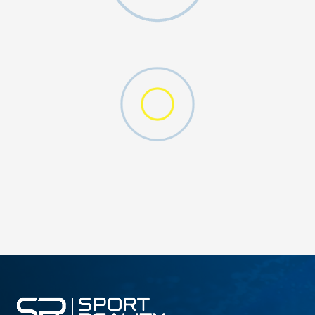
DODAJ U KORPU
128
140
176