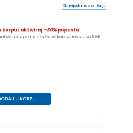
Obavijesti me o sniženju
 korpu i aktiviraj
–30%
popusta.
matski u korpi i ne može se kombinovati sa S&B
11-12g.
L
12-13g.
XL
14-15g.
DODAJ U KORPU