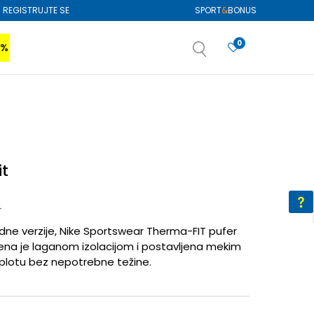
REGISTRUJTE SE
SPORT
&
BONUS
0
0%
VIŠE
SAZNAJTE VIŠE
izboru
SAZNAJTE VIŠE
it
4
dne verzije, Nike Sportswear Therma-FIT pufer
jena je laganom izolacijom i postavljena mekim
toplotu bez nepotrebne težine.