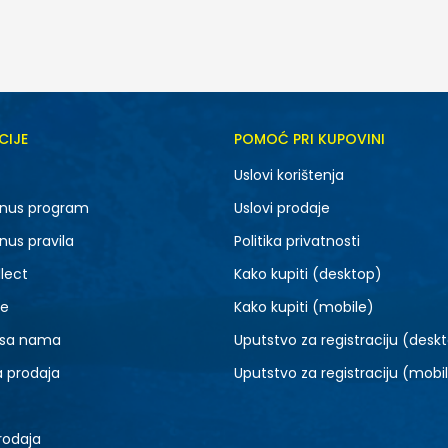
CIJE
POMOĆ PRI KUPOVINI
36
38
Uslovi korištenja
44
nus program
Uslovi prodaje
nus pravila
Politika privatnosti
lect
Kako kupiti (desktop)
je
Kako kupiti (mobile)
 sa nama
Uputstvo za registraciju (desk
a prodaja
Uputstvo za registraciju (mobi
rodaja