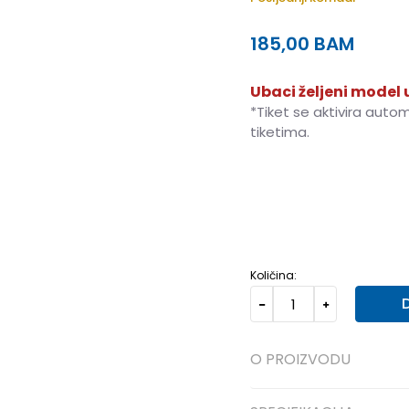
185,00
BAM
Ubaci željeni model u
*Tiket se aktivira auto
tiketima.
XS
7-8g.
S
9-10g.
M
Količina:
O PROIZVODU