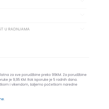
ST U RADNJAMA
platna za sve porudžbine preko 99KM. Za porudžbine
ruke je 9,95 KM. Rok isporuke je 5 radnih dana.
etkom i vikendom, šaljemo početkom naredne
ine
.