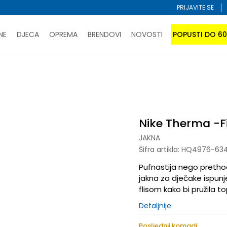
PRIJAVITE SE
NE
DJECA
OPREMA
BRENDOVI
NOVOSTI
POPUSTI DO 6
PORUČI ONLINE I UŠTEDI
ĆANJE NA RATE do 6 mjesečnih rata bez kamate
SAZNAJTE 
Nike Therma -Fit
SPORUKA u BIH za sve kupovine u vrijednosti preko 99 KM
atite karticom online i preuzmite u prodavnici po vašem 
Nike Therma -F
JAKNA
Šifra artikla:
HQ4976-63
Pufnastija nego pretho
jakna za dječake ispun
flisom kako bi pružila 
Detaljnije
Posljednji komadi