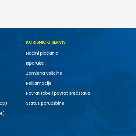
DODAJ U KORPU
KORISNIČKI SERVIS
40
Načini plaćanja
Isporuka
Zamjena veličine
Reklamacije
Povrat robe i povrat sredstava
top)
Status porudžbine
le)