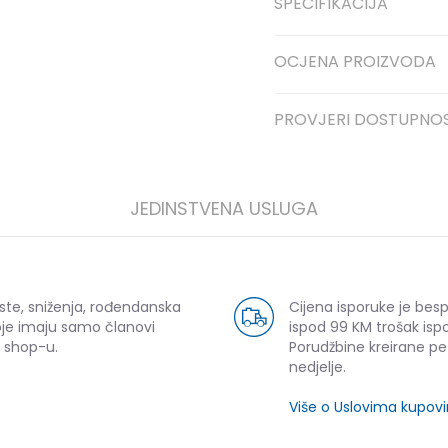
SPECIFIKACIJA
OCJENA PROIZVODA
PROVJERI DOSTUPNO
JEDINSTVENA USLUGA
ste, sniženja, rođendanska
Cijena isporuke je bes
oje imaju samo članovi
ispod 99 KM trošak ispo
 shop-u.
Porudžbine kreirane p
nedjelje.
Više o Uslovima kupov