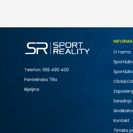
155,00
BAM
Veličina
INFORMA
34
O nama
42
NOVO
Sport&Bo
Telefon:
055 490 400
Sport&Bo
Pantelinska 79a
Click&Col
Bijeljina
Zaposlen
Saradnja
Sindikaln
Kontakt
Timska p