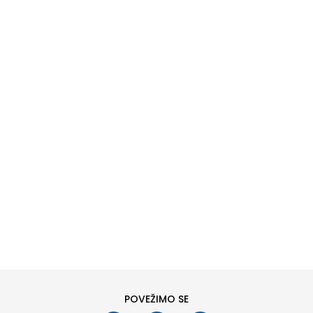
DODAJ U KORPU
S
M
2XL
POVEŽIMO SE