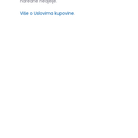
naredne nedjelje.
Više o Uslovima kupovine
.
SLIČNI PROIZVODI