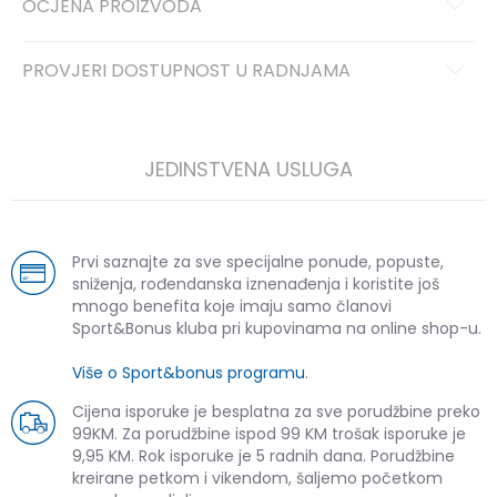
OCJENA PROIZVODA
PROVJERI DOSTUPNOST U RADNJAMA
JEDINSTVENA USLUGA
Prvi saznajte za sve specijalne ponude, popuste,
sniženja, rođendanska iznenađenja i koristite još
mnogo benefita koje imaju samo članovi
Sport&Bonus kluba pri kupovinama na online shop-u.
Više o Sport&bonus programu
.
Cijena isporuke je besplatna za sve porudžbine preko
99KM. Za porudžbine ispod 99 KM trošak isporuke je
9,95 KM. Rok isporuke je 5 radnih dana. Porudžbine
kreirane petkom i vikendom, šaljemo početkom