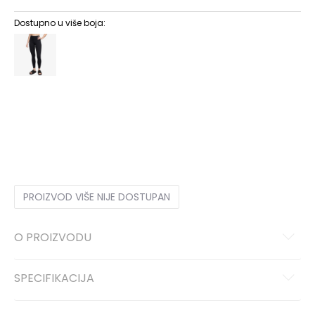
Dostupno u više boja:
XS
XS
S
S
M
M
L
L
XL
XL
PROIZVOD VIŠE NIJE DOSTUPAN
O PROIZVODU
SPECIFIKACIJA