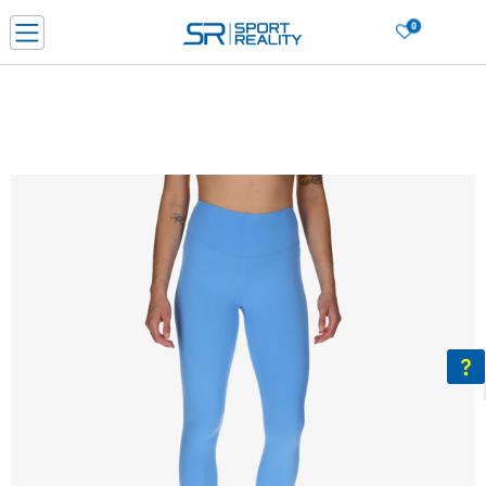
0
PORUČI ONLINE I UŠTEDI
PLAĆANJE NA RATE do 6 mjesečnih rata bez kamate
SAZNAJTE VIŠE
BESPLATNA ISPORUKA u BIH za sve kupovine u vrijednosti preko 99 KM
SAZNAJTE VIŠE
CLICK & COLLECT Platite karticom online i preuzmite u prodavnici po vašem
izboru
SAZNAJTE VIŠE