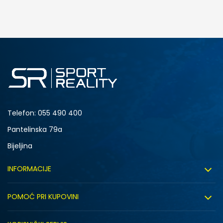
DODAJ U KORPU
M
L
Telefon:
055 490 400
Pantelinska 79a
Bijeljina
INFORMACIJE
O nama
POMOĆ PRI KUPOVINI
Sport&Bonus program
Uslovi korištenja
Sport&Bonus pravila