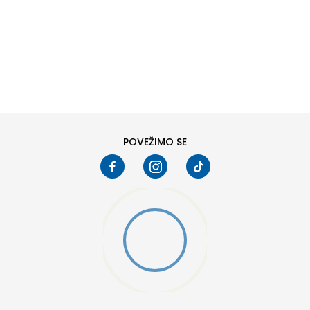
DODAJ U KORPU
S
M
2XL
POVEŽIMO SE