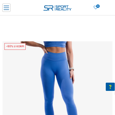
0
PORUČI ONLINE I UŠTEDI
PLAĆANJE NA RATE do 6 mjesečnih rata bez kamate
SAZNAJTE VIŠE
BESPLATNA ISPORUKA u BIH za sve kupovine u vrijednosti preko 99 KM
SAZNAJTE VIŠE
-60% U KORPI
CLICK & COLLECT Platite karticom online i preuzmite u prodavnici po vašem
izboru
SAZNAJTE VIŠE