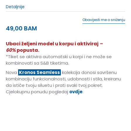
Detaljnije
Obavijesti me o sniženju
49,00
BAM
Ubaci željeni model u korpu i aktiviraj
–
60%
popusta.
*Tiket se aktivira automatski u korpi i ne može se
kombinovati sa S&B tiketima.
Nova
Kronos Seamless
kolekcija donosi savršenu
kombinaciju funkcionalnosti, udobnosti i stila, kreiranu
da ističe tvoju siluetu i prati svaki tvoj pokret.
Cjelokupnu ponudu pogledaj
ovdje
.
XS
XS
S
S
M
M
L
L
XL
XL