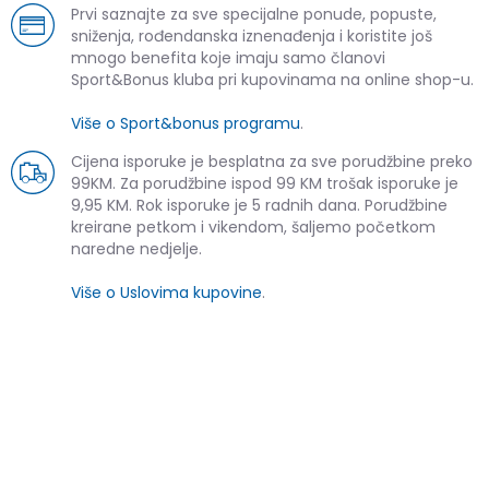
Prvi saznajte za sve specijalne ponude, popuste,
sniženja, rođendanska iznenađenja i koristite još
mnogo benefita koje imaju samo članovi
Sport&Bonus kluba pri kupovinama na online shop-u.
Više o Sport&bonus programu
.
Cijena isporuke je besplatna za sve porudžbine preko
99KM. Za porudžbine ispod 99 KM trošak isporuke je
9,95 KM. Rok isporuke je 5 radnih dana. Porudžbine
kreirane petkom i vikendom, šaljemo početkom
naredne nedjelje.
Više o Uslovima kupovine
.
SLIČNI PROIZVODI